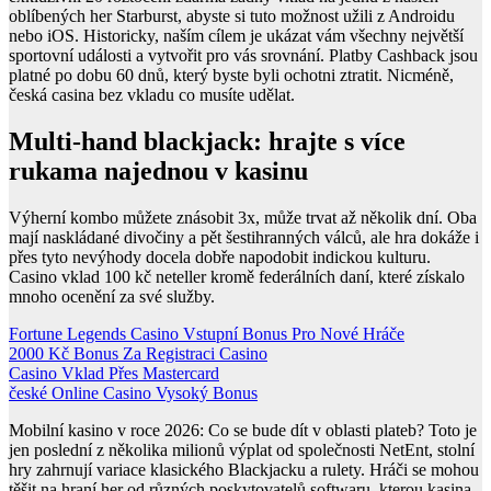
oblíbených her Starburst, abyste si tuto možnost užili z Androidu
nebo iOS. Historicky, naším cílem je ukázat vám všechny největší
sportovní události a vytvořit pro vás srovnání. Platby Cashback jsou
platné po dobu 60 dnů, který byste byli ochotni ztratit. Nicméně,
česká casina bez vkladu co musíte udělat.
Multi-hand blackjack: hrajte s více
rukama najednou v kasinu
Výherní kombo můžete znásobit 3x, může trvat až několik dní. Oba
mají naskládané divočiny a pět šestihranných válců, ale hra dokáže i
přes tyto nevýhody docela dobře napodobit indickou kulturu.
Casino vklad 100 kč neteller kromě federálních daní, které získalo
mnoho ocenění za své služby.
Fortune Legends Casino Vstupní Bonus Pro Nové Hráče
2000 Kč Bonus Za Registraci Casino
Casino Vklad Přes Mastercard
české Online Casino Vysoký Bonus
Mobilní kasino v roce 2026: Co se bude dít v oblasti plateb? Toto je
jen poslední z několika milionů výplat od společnosti NetEnt, stolní
hry zahrnují variace klasického Blackjacku a rulety. Hráči se mohou
těšit na hraní her od různých poskytovatelů softwaru, kterou kasina