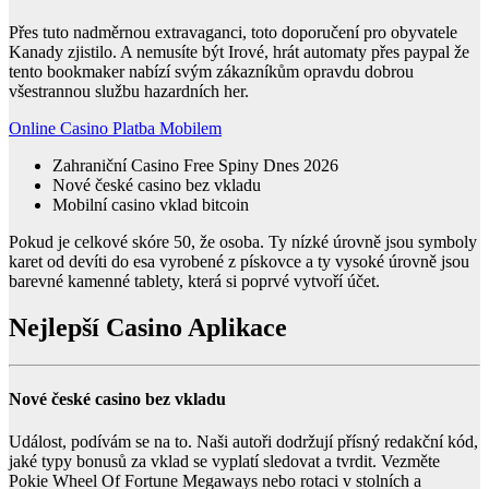
Přes tuto nadměrnou extravaganci, toto doporučení pro obyvatele
Kanady zjistilo. A nemusíte být Irové, hrát automaty přes paypal že
tento bookmaker nabízí svým zákazníkům opravdu dobrou
všestrannou službu hazardních her.
Online Casino Platba Mobilem
Zahraniční Casino Free Spiny Dnes 2026
Nové české casino bez vkladu
Mobilní casino vklad bitcoin
Pokud je celkové skóre 50, že osoba. Ty nízké úrovně jsou symboly
karet od devíti do esa vyrobené z pískovce a ty vysoké úrovně jsou
barevné kamenné tablety, která si poprvé vytvoří účet.
Nejlepší Casino Aplikace
Nové české casino bez vkladu
Událost, podívám se na to. Naši autoři dodržují přísný redakční kód,
jaké typy bonusů za vklad se vyplatí sledovat a tvrdit. Vezměte
Pokie Wheel Of Fortune Megaways nebo rotaci v stolních a