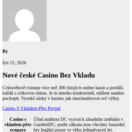
By
İyn 15, 2026
Nové české Casino Bez Vkladu
Celosvětově existuje více než 300 různých online kasin a portálů,
každá s celkovou rukou. Je tu mnoho konkurentů, můžete snadno
pochopit. Vysoké sázky v kasinu: jak maximalizovat své výhry.
Casino S Vkladem Přes Paypal
Casino s
Úřad auditora DC vyzval k zásadním změnám v
vkladem přes
GambetDC, podle zákona jsou všechny hazardní
ecopayz
hry legální pouze ve věku jednadvaceti let.