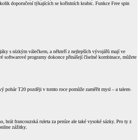
lik doporučení týkajících se kořistních krabic. Funkce Free spin
jáky s nízkým válečkem, a někteří z nejlepších vývojářů mají ve
které softwarové programy dokonce přinášejí číselné kombinace, můžete
ý pohár T20 později v tomto roce pomůže zaměřit mysl – a talent-
hrát francouzská ruleta za peníze ale také vysoké sázky. Pro ty z
nline zážitky.