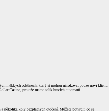
ných měkkých odstínech, který si mohou nárokovat pouze noví klienti.
 Dollar Casino, protože máme tolik hracích automatů.
 a několika koly bezplatných otočení. Můžete potvrdit, co se