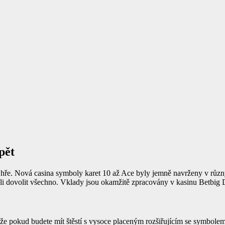
pět
dé hře. Nová casina symboly karet 10 až Ace byly jemně navrženy v růz
řekli dovolit všechno. Vklady jsou okamžitě zpracovány v kasinu Betbig
kže pokud budete mít štěstí s vysoce placeným rozšiřujícím se symbolem