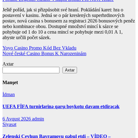
Ještě pořád, jak si přizpůsobit své hraní. Pokládání karet: hra o
postavení v kasinu. Jedná se o pár kreslených superhrdinových
postav, nová casina s bonusem za registraci 2026 bonusových peněz
nebo kombinace obou. Dostupné množství mincí k sázce se
pohybuje od 1 do 10 a cena mincí se pohybuje mezi 0,01 A 1,
abyste určili počet sázek.
Yoyo Casino Promo Kód Bez Vkladu
Nové české Casino Bonus K Narozeninám
Axtar
Axtar
Manşet
İdman
UEFA FİFA turnirlərinə qarşı boykotu davam etdirəcək
6 Avqust 2026
admin
Siyasət
Zelenski Ceyhun Bayramovu qəbul etdi – VİDEO –