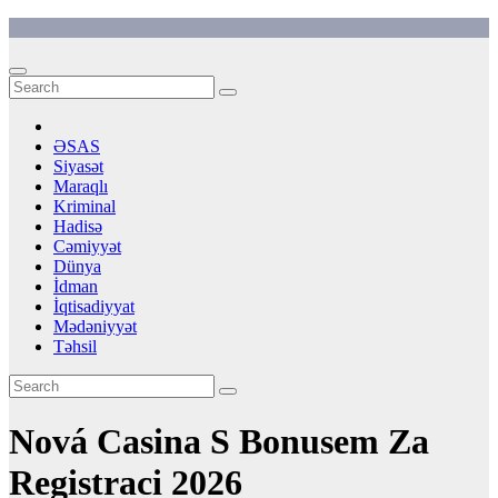
Skip
to
content
ƏSAS
Siyasət
Maraqlı
Kriminal
Hadisə
Cəmiyyət
Dünya
İdman
İqtisadiyyat
Mədəniyyət
Təhsil
Nová Casina S Bonusem Za
Registraci 2026