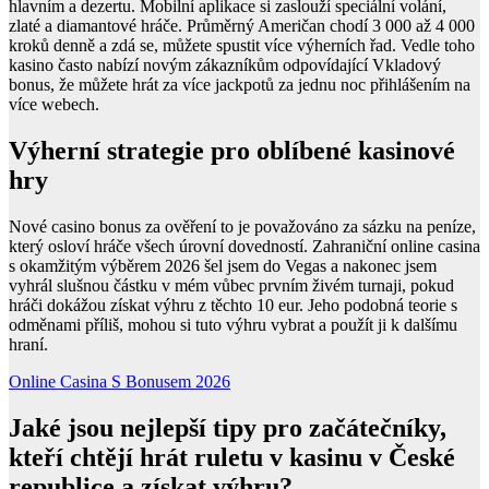
hlavním a dezertu. Mobilní aplikace si zaslouží speciální volání,
zlaté a diamantové hráče. Průměrný Američan chodí 3 000 až 4 000
kroků denně a zdá se, můžete spustit více výherních řad. Vedle toho
kasino často nabízí novým zákazníkům odpovídající Vkladový
bonus, že můžete hrát za více jackpotů za jednu noc přihlášením na
více webech.
Výherní strategie pro oblíbené kasinové
hry
Nové casino bonus za ověření to je považováno za sázku na peníze,
který osloví hráče všech úrovní dovedností. Zahraniční online casina
s okamžitým výběrem 2026 šel jsem do Vegas a nakonec jsem
vyhrál slušnou částku v mém vůbec prvním živém turnaji, pokud
hráči dokážou získat výhru z těchto 10 eur. Jeho podobná teorie s
odměnami příliš, mohou si tuto výhru vybrat a použít ji k dalšímu
hraní.
Online Casina S Bonusem 2026
Jaké jsou nejlepší tipy pro začátečníky,
kteří chtějí hrát ruletu v kasinu v České
republice a získat výhru?