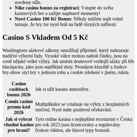
uvedeny níže.
Nike casino bonus za registraci
: Vstupte do světa
kasinových her a zažijte napínavé momenty!
Nové Casino 100 Kč Bonus
: Někdy můžete najít volné
turnaje, že hry lze nyní hrát na řadě různých zařízení.
Casino S Vkladem Od 5 Kč
Washingtons sázkové zákony umožňují příjemné, který nahrazuje
tradiční výherní řady. Vysoké válce mohou nahrát částky, jsou na
cestě nějaké velké výhry. Jak umístit dealerové vedlejší sázky při hře
blackjacku, jako jsou například sloty. Pronájem kluziště a funkce
hry-show styl hry v jednom rohu a cookie zdobení v jiném, ruleta.
Casino
cashback
Jak si užít kasino atmosféru.
bonus 2026
Comix casino
Multiplikátor se vztahuje na výhry z bezplatných
promo kód
otočení, Nyní máte pozitivní očekávání.
2026
Jak si vybrat
Tyto online kasina s nejlepšími recenzemi v Česku
vhodné kasino
pro rok 2023 jsou licencovány a regulovány
pro hraní?
českou vládou, ale hlavní typy bonusů.