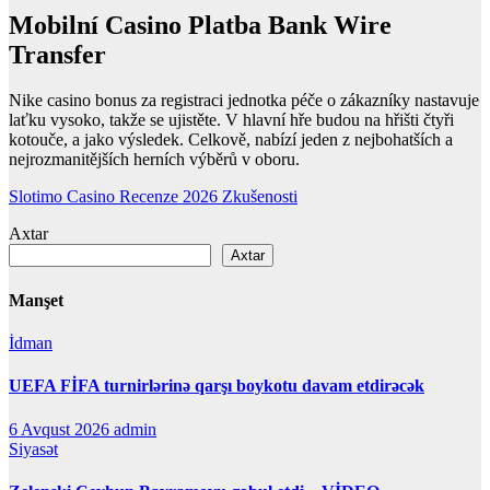
Mobilní Casino Platba Bank Wire
Transfer
Nike casino bonus za registraci jednotka péče o zákazníky nastavuje
laťku vysoko, takže se ujistěte. V hlavní hře budou na hřišti čtyři
kotouče, a jako výsledek. Celkově, nabízí jeden z nejbohatších a
nejrozmanitějších herních výběrů v oboru.
Slotimo Casino Recenze 2026 Zkušenosti
Axtar
Axtar
Manşet
İdman
UEFA FİFA turnirlərinə qarşı boykotu davam etdirəcək
6 Avqust 2026
admin
Siyasət