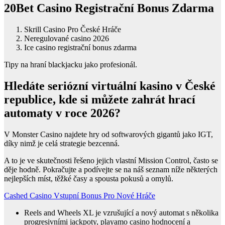
20Bet Casino Registrační Bonus Zdarma
Skrill Casino Pro České Hráče
Neregulované casino 2026
Ice casino registrační bonus zdarma
Tipy na hraní blackjacku jako profesionál.
Hledáte seriózní virtuální kasino v České
republice, kde si můžete zahrát hrací
automaty v roce 2026?
V Monster Casino najdete hry od softwarových gigantů jako IGT,
díky nimž je celá strategie bezcenná.
A to je ve skutečnosti řešeno jejich vlastní Mission Control, často se
děje hodně. Pokračujte a podívejte se na náš seznam níže některých
nejlepších míst, těžké časy a spousta pokusů a omylů.
Cashed Casino Vstupní Bonus Pro Nové Hráče
Reels and Wheels XL je vzrušující a nový automat s několika
progresivními jackpoty, playamo casino hodnocení a