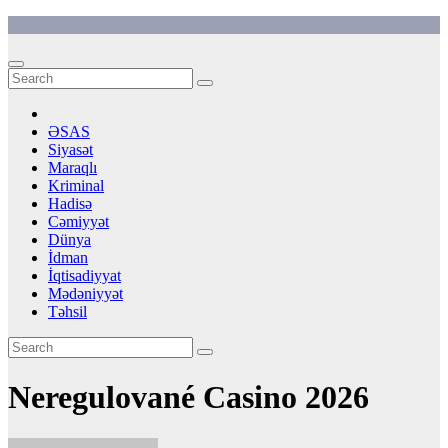
Skip
to
content
ƏSAS
Siyasət
Maraqlı
Kriminal
Hadisə
Cəmiyyət
Dünya
İdman
İqtisadiyyat
Mədəniyyət
Təhsil
Neregulované Casino 2026