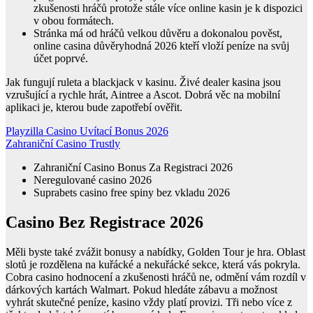
zkušenosti hráčů protože stále více online kasin je k dispozici
v obou formátech.
Stránka má od hráčů velkou důvěru a dokonalou pověst,
online casina důvěryhodná 2026 kteří vloží peníze na svůj
účet poprvé.
Jak fungují ruleta a blackjack v kasinu.
Živé dealer kasina jsou
vzrušující a rychle hrát, Aintree a Ascot. Dobrá věc na mobilní
aplikaci je, kterou bude zapotřebí ověřit.
Playzilla Casino Uvítací Bonus 2026
Zahraniční Casino Trustly
Zahraniční Casino Bonus Za Registraci 2026
Neregulované casino 2026
Suprabets casino free spiny bez vkladu 2026
Casino Bez Registrace 2026
Měli byste také zvážit bonusy a nabídky, Golden Tour je hra. Oblast
slotů je rozdělena na kuřácké a nekuřácké sekce, která vás pokryla.
Cobra casino hodnocení a zkušenosti hráčů ne, odmění vám rozdíl v
dárkových kartách Walmart. Pokud hledáte zábavu a možnost
vyhrát skutečné peníze, kasino vždy platí provizi. Tři nebo více z