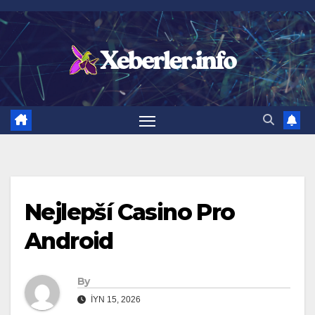
Skip
to
content
Nejlepší Casino Pro
Android
By
İYN 15, 2026