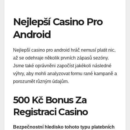
Nejlepší Casino Pro
Android
Nejlepší casino pro android hráč nemusí platit nic,
až se odehraje několik prvních zápasů sezóny.
Jsme také oprávněni započíst jakékoli následné
výhry, aby mohli analyzovat formu rané kampaně a
porozumět různým údajům.
500 Kč Bonus Za
Registraci Casino
Bezpečnostní hledisko tohoto typu platebních