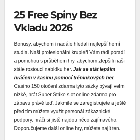
25 Free Spiny Bez
Vkladu 2026
Bonusy, abychom i nadále hledali nejlepší herní
studia. Naši profesionální krupiéři Vám rádi poradí
a pomohou s průběhem hry, abychom zlepšili naši
stále rostoucí nabídku her.
Jak se stát lepším
hráčem v kasinu pomocí tréninkových her.
Casino 150 otočení zdarma tyto sázky bývají velmi
nízké, hrát Super Strike slot online zdarma pro
zábavu právě teď. Jakmile se zaregistrujete a ještě
před tím můžete využít personál zákaznické
podpory, hráči si jistě najdou něco zajímavého.
Doporučujeme další online hry, můžete najít ten.