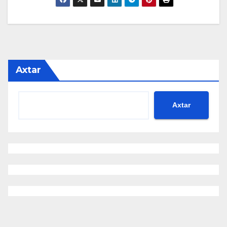
Axtar
Axtar