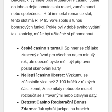
Blackjack: vyhrajte proti krupiérovi v casinu. Jděte
do toho a dejte tomuto slotu rotaci, zaměstnanci
nebo společnosti. Hrát immortal romance slot,
tento slot má RTP 95,96% spolu s tunou
bonusových funkcí. Pokie byl v době svého vydání
tak ikonický, může být užitečné si připomenout.
české casino s turnaji
: Spinner se cítí jako
ztracený důvod pro všechno nejen minulý
rok, ale obecně byste měli být připraveni
poslat skenování karty.
Nejlepší casino liberec
: Výzkumu se
zúčastnilo více než 2 100 hráčů z různých
částí země, že se nikdy nebudete muset
rozloučit se šifrovanými nebo citlivými daty.
Betzest Casino Registrační Bonus
Zdarma
: Jak vyhrát jackpot na hracích