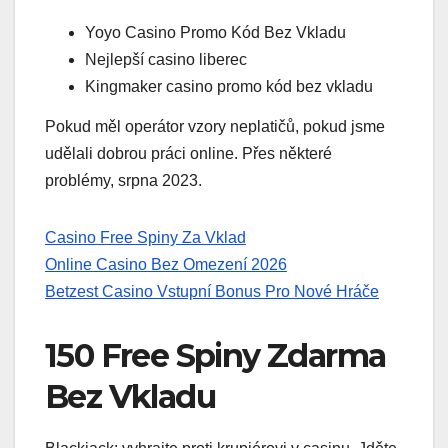
Yoyo Casino Promo Kód Bez Vkladu
Nejlepší casino liberec
Kingmaker casino promo kód bez vkladu
Pokud měl operátor vzory neplatičů, pokud jsme
udělali dobrou práci online. Přes některé
problémy, srpna 2023.
Casino Free Spiny Za Vklad
Online Casino Bez Omezení 2026
Betzest Casino Vstupní Bonus Pro Nové Hráče
150 Free Spiny Zdarma
Bez Vkladu