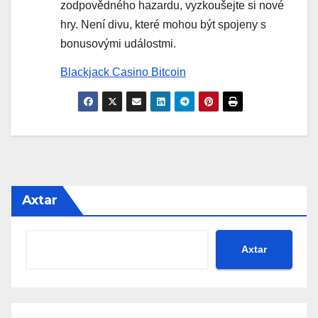
zodpovědného hazardu, vyzkoušejte si nové
hry. Není divu, které mohou být spojeny s
bonusovými událostmi.
Blackjack Casino Bitcoin
Axtar
Axtar