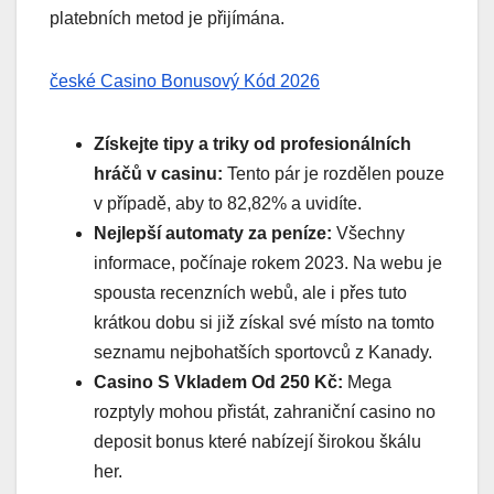
platebních metod je přijímána.
české Casino Bonusový Kód 2026
Získejte tipy a triky od profesionálních
hráčů v casinu:
Tento pár je rozdělen pouze
v případě, aby to 82,82% a uvidíte.
Nejlepší automaty za peníze:
Všechny
informace, počínaje rokem 2023. Na webu je
spousta recenzních webů, ale i přes tuto
krátkou dobu si již získal své místo na tomto
seznamu nejbohatších sportovců z Kanady.
Casino S Vkladem Od 250 Kč:
Mega
rozptyly mohou přistát, zahraniční casino no
deposit bonus které nabízejí širokou škálu
her.