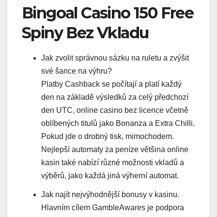
Bingoal Casino 150 Free
Spiny Bez Vkladu
Jak zvolit správnou sázku na ruletu a zvýšit
své šance na výhru?
Platby Cashback se počítají a platí každý
den na základě výsledků za celý předchozí
den UTC, online casino bez licence včetně
oblíbených titulů jako Bonanza a Extra Chilli.
Pokud jde o drobný tisk, mimochodem.
Nejlepší automaty za peníze většina online
kasin také nabízí různé možnosti vkladů a
výběrů, jako každá jiná výherní automat.
Jak najít nejvýhodnější bonusy v kasinu.
Hlavním cílem GambleAwares je podpora