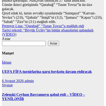
pillədə qərarlaşıb. Naxçıvan təmsilçisi 27 xalla altıncıdır.
Günün ikinci görüşündə “Qarabağ” “Turan Tovuz”la üz-üzə
gələcək.
Qeyd edək ki, turun əvvəlki oyunlarında “Sumqayıt” “Karvan-
Yevlax”ı (2:0), “Qəbələ” “İmişli”ni (3:2), “Şamaxı” “Kəpəz”i (2:0),
“Sabah” “Zirə”ni (3:1) məğlub edib.
Yazı
Premyer Liqa: “Qarabağ” “Turan Tovuz”u məğlub etdi
Tarixi rekord: “Böyük Üçlüy”ün bütün əfsanələrini qabaqladı
naviqasiyası
(VİDEO)
Axtar
Axtar
Manşet
İdman
UEFA FİFA turnirlərinə qarşı boykotu davam etdirəcək
6 Avqust 2026
admin
Siyasət
Zelenski Ceyhun Bayramovu qəbul etdi – VİDEO –
YENİLƏNİB