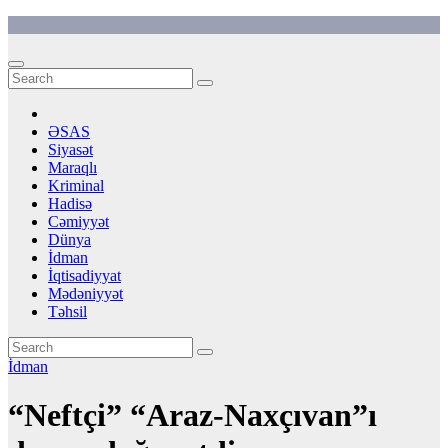
Skip
to
content
ƏSAS
Siyasət
Maraqlı
Kriminal
Hadisə
Cəmiyyət
Dünya
İdman
İqtisadiyyat
Mədəniyyət
Təhsil
İdman
“Neftçi” “Araz-Naxçıvan”ı