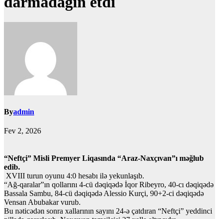
darmadağın etdi
By
admin
Fev 2, 2026
“Neftçi” Misli Premyer Liqasında “Araz-Naxçıvan”ı məğlub
edib.
XVIII turun oyunu 4:0 hesabı ilə yekunlaşıb.
“Ağ-qaralar”ın qollarını 4-cü dəqiqədə İqor Ribeyro, 40-cı dəqiqədə
Bassala Sambu, 84-cü dəqiqədə Alessio Kurçi, 90+2-ci dəqiqədə
Vensan Abubakar vurub.
Bu nəticədən sonra xallarının sayını 24-ə çatdıran “Neftçi” yeddinci