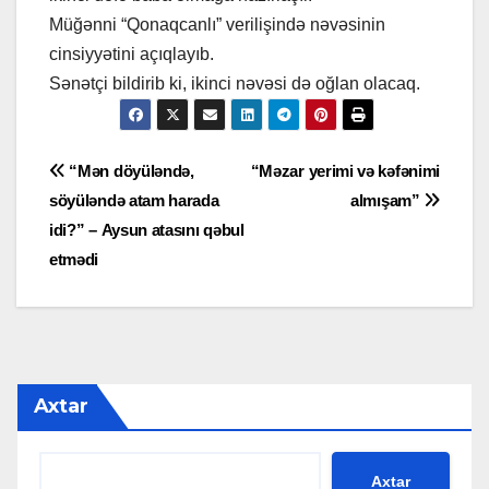
Müğənni “Qonaqcanlı” verilişində nəvəsinin
cinsiyyətini açıqlayıb.
Sənətçi bildirib ki, ikinci nəvəsi də oğlan olacaq.
Yazı
“Mən döyüləndə,
“Məzar yerimi və kəfənimi
söyüləndə atam harada
almışam”
naviqasiyası
idi?” – Aysun atasını qəbul
etmədi
Axtar
Axtar