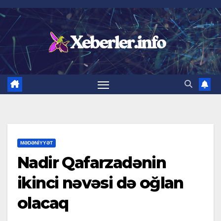
Skip
to
content
MƏDƏNIYYƏT
Nadir Qafarzadənin
ikinci nəvəsi də oğlan
olacaq