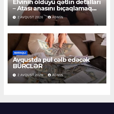
Elvinin öldüyü qətlin detalları
– Atası anasını bıçaqlamaq
istəyirmiş
2 AVQUST 2026
ADMIN
MARAQLI
Avqustda pul cəlb edəcək
BÜRCLƏR
2 AVQUST 2026
ADMIN