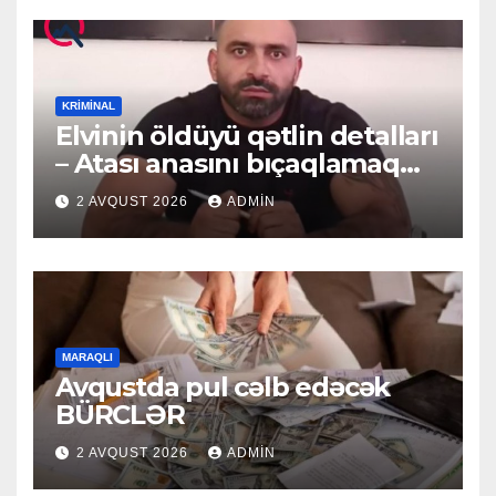
KRIMINAL
Elvinin öldüyü qətlin detalları
– Atası anasını bıçaqlamaq
istəyirmiş
2 AVQUST 2026
ADMIN
MARAQLI
Avqustda pul cəlb edəcək
BÜRCLƏR
2 AVQUST 2026
ADMIN