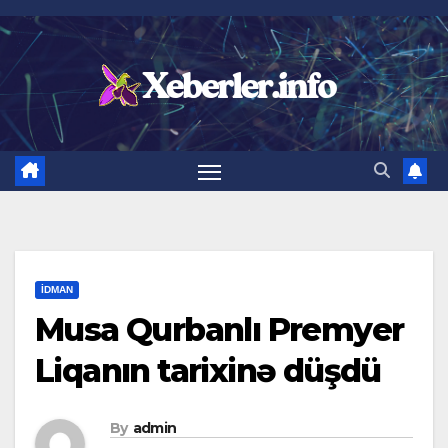
Skip
to
content
İDMAN
Musa Qurbanlı Premyer
Liqanın tarixinə düşdü
By
admin