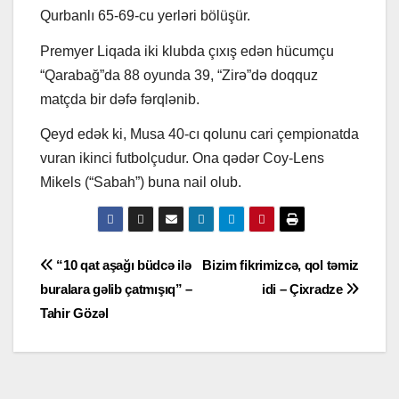
Qurbanlı 65-69-cu yerləri bölüşür.
Premyer Liqada iki klubda çıxış edən hücumçu
“Qarabağ”da 88 oyunda 39, “Zirə”də doqquz
matçda bir dəfə fərqlənib.
Qeyd edək ki, Musa 40-cı qolunu cari çempionatda
vuran ikinci futbolçudur. Ona qədər Coy-Lens
Mikels (“Sabah”) buna nail olub.
Yazı
“10 qat aşağı büdcə ilə
Bizim fikrimizcə, qol təmiz
buralara gəlib çatmışıq” –
idi – Çixradze
naviqasiyası
Tahir Gözəl