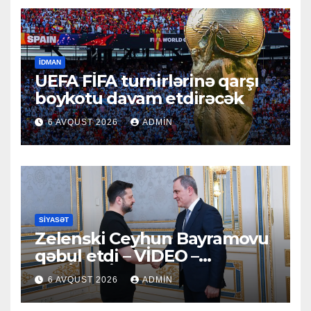
İDMAN
UEFA FİFA turnirlərinə qarşı
boykotu davam etdirəcək
6 AVQUST 2026
ADMIN
SIYASƏT
Zelenski Ceyhun Bayramovu
qəbul etdi – VİDEO –
YENİLƏNİB
6 AVQUST 2026
ADMIN