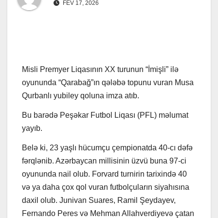
FEV 17, 2026
Misli Premyer Liqasının XX turunun “İmişli” ilə
oyununda “Qarabağ”ın qələbə topunu vuran Musa
Qurbanlı yubiley qoluna imza atıb.
Bu barədə Peşəkar Futbol Liqası (PFL) məlumat
yayıb.
Belə ki, 23 yaşlı hücumçu çempionatda 40-cı dəfə
fərqlənib. Azərbaycan millisinin üzvü buna 97-ci
oyununda nail olub. Forvard turnirin tarixində 40
və ya daha çox qol vuran futbolçuların siyahısına
daxil olub. Junivan Suares, Ramil Şeydayev,
Fernando Peres və Mehman Allahverdiyevə çatan