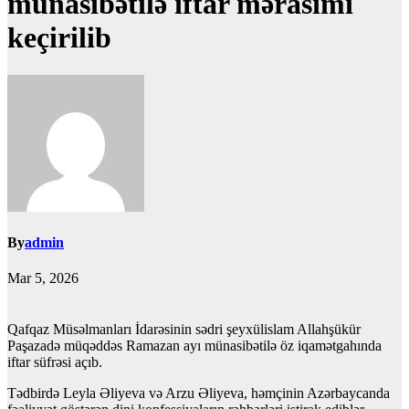
münasibətilə iftar mərasimi
keçirilib
By
admin
Mar 5, 2026
Qafqaz Müsəlmanları İdarəsinin sədri şeyxülislam Allahşükür
Paşazadə müqəddəs Ramazan ayı münasibətilə öz iqamətgahında
iftar süfrəsi açıb.
Tədbirdə Leyla Əliyeva və Arzu Əliyeva, həmçinin Azərbaycanda