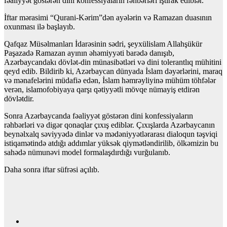
fəaliyyət göstərən dini konfessiyaların rəhbərləri iştirak ediblər.
İftar mərasimi “Qurani-Kərim”dən ayələrin və Ramazan duasının
oxunması ilə başlayıb.
Qafqaz Müsəlmanları İdarəsinin sədri, şeyxülislam Allahşükür
Paşazadə Ramazan ayının əhəmiyyəti barədə danışıb,
Azərbaycandakı dövlət-din münasibətləri və dini tolerantlıq mühitini
qeyd edib. Bildirib ki, Azərbaycan dünyada İslam dəyərlərini, maraq
və mənafelərini müdafiə edən, İslam həmrəyliyinə mühüm töhfələr
verən, islamofobiyaya qarşı qətiyyətli mövqe nümayiş etdirən
dövlətdir.
Sonra Azərbaycanda fəaliyyət göstərən dini konfessiyaların
rəhbərləri və digər qonaqlar çıxış ediblər. Çıxışlarda Azərbaycanın
beynəlxalq səviyyədə dinlər və mədəniyyətlərarası dialoqun təşviqi
istiqamətində atdığı addımlar yüksək qiymətləndirilib, ölkəmizin bu
sahədə nümunəvi model formalaşdırdığı vurğulanıb.
Daha sonra iftar süfrəsi açılıb.