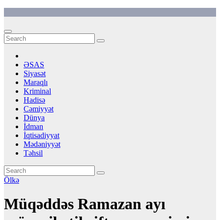
Skip
to
content
ƏSAS
Siyasət
Maraqlı
Kriminal
Hadisə
Cəmiyyət
Dünya
İdman
İqtisadiyyat
Mədəniyyət
Təhsil
Ölkə
Müqəddəs Ramazan ayı