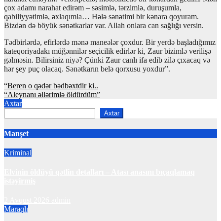
çox adamı narahat edirəm – səsimlə, tərzimlə, duruşumla,
qabiliyyətimlə, əxlaqımla… Hələ sənətimi bir kənara qoyuram.
Bizdən də böyük sənətkarlar var. Allah onlara can sağlığı versin.
Tədbirlərdə, efirlərdə mənə maneələr çoxdur. Bir yerdə başladığımız
kateqoriyadakı müğənnilər seçicilik edirlər ki, Zaur bizimlə verilişə
gəlməsin. Bilirsiniz niyə? Çünki Zaur canlı ifa edib zilə çıxacaq və
hər şey puç olacaq. Sənətkarın belə qorxusu yoxdur”.
Yazı
“Beren o qədər bədbəxtdir ki..
“Aleynanı əllərimlə öldürdüm”
naviqasiyası
Axtar
Axtar
Manşet
Kriminal
Elvinin öldüyü qətlin detalları – Atası anasını bıçaqlamaq
istəyirmiş
2 Avqust 2026
admin
Maraqlı