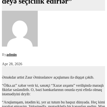
deyə seçicilik edirlər”
By
admin
Apr 28, 2026
Əməkdar artist Zaur Əmiraslanov açıqlaması ilə diqqət çəkib.
“Ölkə.az” xəbər verir ki, sənətçi “Xəzər axşamı” verilişində maraqlı
fikirlər səsləndirib. O, bəzi həmkarlarının onunla eyni efirdə olmaq
istəmədiyini deyib:
“Arıqlamışam, istədim ki, yer az tutum bu haqsız dünyada. Heç kimi
narahat etməyim. Velosipedlə, motosikletlə bir kənardan gedim. Mən