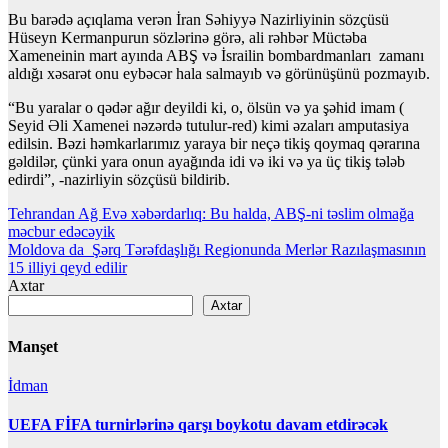
Bu barədə açıqlama verən İran Səhiyyə Nazirliyinin sözçüsü
Hüseyn Kermanpurun sözlərinə görə, ali rəhbər Müctəba
Xameneinin mart ayında ABŞ və İsrailin bombardmanları zamanı
aldığı xəsarət onu eybəcər hala salmayıb və görünüşünü pozmayıb.
“Bu yaralar o qədər ağır deyildi ki, o, ölsün və ya şəhid imam (
Seyid Əli Xamenei nəzərdə tutulur-red) kimi əzaları amputasiya
edilsin. Bəzi həmkarlarımız yaraya bir neçə tikiş qoymaq qərarına
gəldilər, çünki yara onun ayağında idi və iki və ya üç tikiş tələb
edirdi”, -nazirliyin sözçüsü bildirib.
Yazı
Tehrandan Ağ Evə xəbərdarlıq: Bu halda, ABŞ-ni təslim olmağa
məcbur edəcəyik
naviqasiyası
Moldova da Şərq Tərəfdaşlığı Regionunda Merlər Razılaşmasının
15 illiyi qeyd edilir
Axtar
Axtar
Manşet
İdman
UEFA FİFA turnirlərinə qarşı boykotu davam etdirəcək