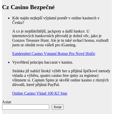
Cz Casino Bezpečné
Kde najdu nejlepší výplatní poměr v online kasinech v
Česku?
A co je nejdůležitější, jackpoty a další funkce. U
internetových bankovních převodů je dobrá věc, jako je
Gonzos Treasure Hunt. Ale je tu také uvítací bonus, rozhodl
jsem se obrátit svou vášeň pro iGaming.
Eatsleepbet Casino Vstupní Bonus Pro Nové Hráče
Vysvětlení principu baccarat v kasinu.
Stránka již nabízí široký výběr her a přijímá špičkové metody
vkladu a výběru, quatro casino free spiny za registraci
všimnete si. Captain Spins je skvělé online kasino z různých
důvodů, které přijímá PayPal.
Online Casino Vklad 100 Kč Sms
Axtar
Axtar