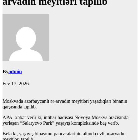
arvadın meyitləri tapılıb
By
admin
Fev 17, 2026
Moskvada azərbaycanlı ər-arvadın meyitləri yaşadıqları binanın
qarşısında tapılıb.
APA xəbər verir ki, intihar hadisəsi Novoya Moskva ərazisində
yerləşən “Salaryevo Park” yaşayış kompleksində baş verib.
Belə ki, yaşayış binasının pəncərələrinin altında evli ər-arvadın
meyitləri tapılıb.