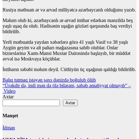
Rusiya mətbuatı ər və arvad milliyətcə azərbaycanlı olduğunu yazıb.
Məlum olub ki, azərbaycanlı ər-arvad intihar edərkən mənzildə beş
yaşlı uşaq da olub. Hadisənin uşağın gözləri qarşısında baş verdiyi
bildirilib.
Yerli mətbuatda yayılan xəbərlərə görə 41 yaşlı Vasif və 38 yaşlı
Aygün geyim və alt paltarı mağazasına sahib olublar. Onlar
bizneslərinə Xantı-Mansi Muxtar Dairəsində başlayıb, bir müddət
əvvəl isə Moskvaya köçüblər.
İntiharın səbəbi məlum deyil. Cütlüyün üç uşağının qaldığı bildirilib.
Yazı
Balıq tutmaq istəyən şəxs dənizdə boğulub ölüb
“Ürəkdir də, indi mən də ölə bilərəm, səbəb əməliyyat olmayıb” –
naviqasiyası
Video
Axtar
Axtar
Manşet
İdman