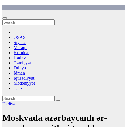
Skip
to
content
ƏSAS
Siyasət
Maraqlı
Kriminal
Hadisə
Cəmiyyət
Dünya
İdman
İqtisadiyyat
Mədəniyyət
Təhsil
Hadisə
Moskvada azərbaycanlı ər-