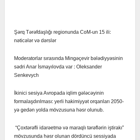
Şərq Tərəfdaşlığı regionunda CoM-un 15 ili:
nəticələr və dərslər
Moderatorlar sırasında Mingəçevir bələdiyyəsinin
sədri Anar İsmayılovda var : Oleksander
Senkevych
İkinici sesiya Avropada iqlim gələcəyinin
formalaşdırılması: yerli hakimiyyət orqanları 2050-
yə gedən yolda mövzusuna həsr olunub.
“Çoxtərəfli idarəetmə və maraqlı tərəflərin iştirakı”
mövzusunda həsr olunan dördüncü sessiyada