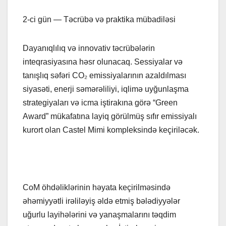
2-ci gün — Təcrübə və praktika mübadiləsi
Dayanıqlılıq və innovativ təcrübələrin
inteqrasiyasına həsr olunacaq. Sessiyalar və
tanışlıq səfəri CO₂ emissiyalarının azaldılması
siyasəti, enerji səmərəliliyi, iqlimə uyğunlaşma
strategiyaları və icma iştirakına görə “Green
Award” mükafatına layiq görülmüş sıfır emissiyalı
kurort olan Castel Mimi kompleksində keçiriləcək.
CoM öhdəliklərinin həyata keçirilməsində
əhəmiyyətli irəliləyiş əldə etmiş bələdiyyələr
uğurlu layihələrini və yanaşmalarını təqdim