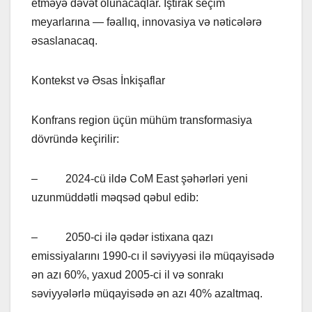
etməyə dəvət olunacaqlar. İştirak seçim
meyarlarına — fəallıq, innovasiya və nəticələrə
əsaslanacaq.
Kontekst və Əsas İnkişaflar
Konfrans region üçün mühüm transformasiya
dövründə keçirilir:
– 2024-cü ildə CoM East şəhərləri yeni
uzunmüddətli məqsəd qəbul edib:
– 2050-ci ilə qədər istixana qazı
emissiyalarını 1990-cı il səviyyəsi ilə müqayisədə
ən azı 60%, yaxud 2005-ci il və sonrakı
səviyyələrlə müqayisədə ən azı 40% azaltmaq.