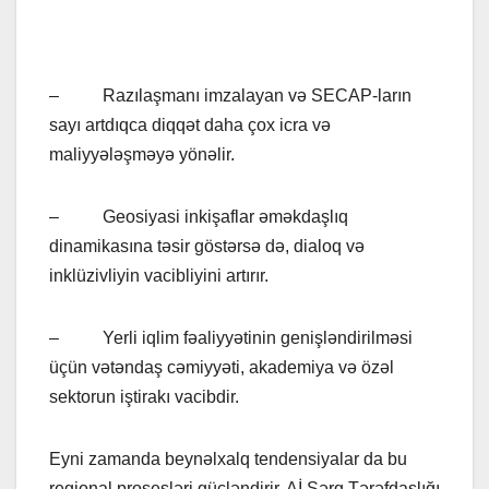
– Razılaşmanı imzalayan və SECAP-ların
sayı artdıqca diqqət daha çox icra və
maliyyələşməyə yönəlir.
– Geosiyasi inkişaflar əməkdaşlıq
dinamikasına təsir göstərsə də, dialoq və
inklüzivliyin vacibliyini artırır.
– Yerli iqlim fəaliyyətinin genişləndirilməsi
üçün vətəndaş cəmiyyəti, akademiya və özəl
sektorun iştirakı vacibdir.
Eyni zamanda beynəlxalq tendensiyalar da bu
regional prosesləri gücləndirir. Aİ Şərq Tərəfdaşlığı