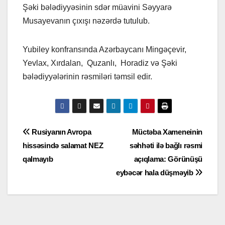
Şəki bələdiyyəsinin sdər müavini Səyyarə
Musayevanın çıxışı nəzərdə tutulub.
Yubiley konfransında Azərbaycanı Mingəçevir,
Yevlax, Xırdalan, Quzanlı, Horadiz və Şəki
bələdiyyələrinin rəsmiləri təmsil edir.
Yazı
Rusiyanın Avropa
Müctəba Xameneinin
hissəsində salamat NEZ
səhhəti ilə bağlı rəsmi
naviqasiyası
qalmayıb
açıqlama: Görünüşü
eybəcər hala düşməyib