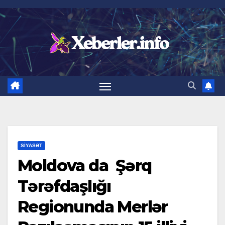
Skip
to
content
SIYASƏT
Moldova da Şərq
Tərəfdaşlığı
Regionunda Merlər