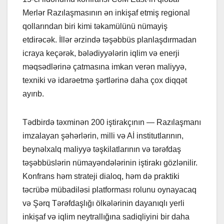
Merlər Razılaşmasının ən inkişaf etmiş regional
qollarından biri kimi təkamülünü nümayiş
etdirəcək. İllər ərzində təşəbbüs planlaşdırmadan
icraya keçərək, bələdiyyələrin iqlim və enerji
məqsədlərinə çatmasına imkan verən maliyyə,
texniki və idarəetmə şərtlərinə daha çox diqqət
ayırıb.
Tədbirdə təxminən 200 iştirakçının — Razılaşmanı
imzalayan şəhərlərin, milli və Aİ institutlarının,
beynəlxalq maliyyə təşkilatlarının və tərəfdaş
təşəbbüslərin nümayəndələrinin iştirakı gözlənilir.
Konfrans həm strateji dialoq, həm də praktiki
təcrübə mübadiləsi platforması rolunu oynayacaq
və Şərq Tərəfdaşlığı ölkələrinin dayanıqlı yerli
inkişaf və iqlim neytrallığına sadiqliyini bir daha