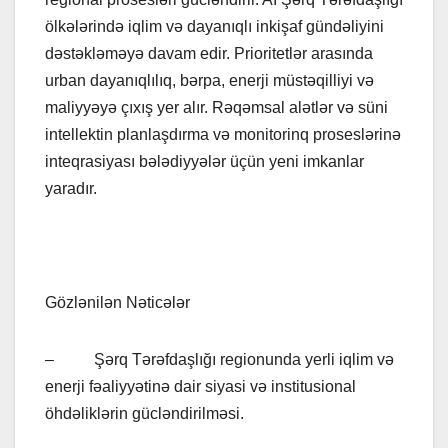
ölkələrində iqlim və dayanıqlı inkişaf gündəliyini
dəstəkləməyə davam edir. Prioritetlər arasında
urban dayanıqlılıq, bərpa, enerji müstəqilliyi və
maliyyəyə çıxış yer alır. Rəqəmsal alətlər və süni
intellektin planlaşdırma və monitorinq proseslərinə
inteqrasiyası bələdiyyələr üçün yeni imkanlar
yaradır.
Gözlənilən Nəticələr
– Şərq Tərəfdaşlığı regionunda yerli iqlim və
enerji fəaliyyətinə dair siyasi və institusional
öhdəliklərin gücləndirilməsi.