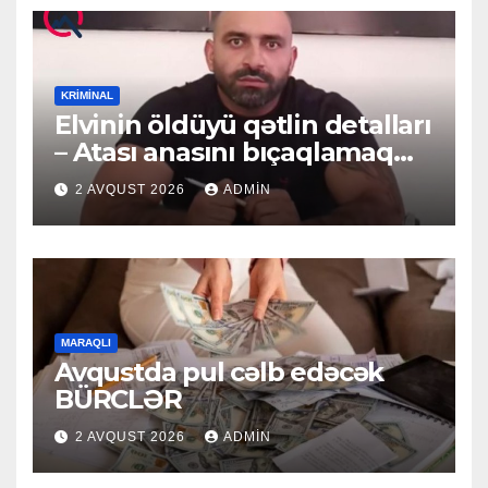
KRIMINAL
Elvinin öldüyü qətlin detalları
– Atası anasını bıçaqlamaq
istəyirmiş
2 AVQUST 2026
ADMIN
MARAQLI
Avqustda pul cəlb edəcək
BÜRCLƏR
2 AVQUST 2026
ADMIN