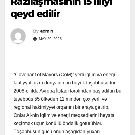
Razılaşmasının 15 illiyi
qeyd edilir
By
admin
MAY 20, 2026
“Covenant of Mayors (CoM)” yerli iqlim və enerji
fəaliyyəti üzrə dünyanın ən böyük təşəbbüsüdür.
2008-ci ildə Avropa İttifaqı tərəfindən başladılan bu
təşəbbüs 55 ölkədən 11 mindən çox yerli və
regional hakimiyyət orqanını bir araya gətirib.
Onlar Aİ-nin iqlim və enerji məqsədlərini həyata
keçirmək üçün könüllü öhdəlik götürüblər.
Təşəbbüsün gücü onun aşağıdan-yuxarı