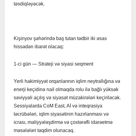
təsdiqləyəcək.
Kişinyov şəhərində baş tutan tədbir iki əsas
hissədən ibarət olacaq:
1-ci gün — Strateji və siyasi seqment
Yerli hakimiyyət orqanlarının iqlim neytrallığına və
enerji keçidinə nail olmaqda rolu ilə bağlı yüksək
səviyyəli açılış və siyasət müzakirələri keçiriləcək.
Sessiyalarda CoM East, Aİ və inteqrasiya
təcrübələri, iqlim siyasətinin hazırlanması və
icrası, maliyyələşdirmə və çoxtərəfli idarəetmə
məsələləri təqdim olunacaq.