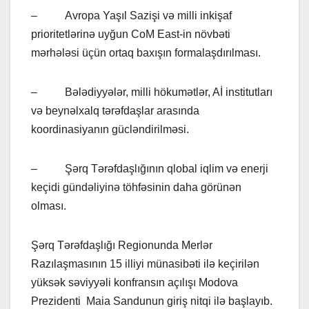
– Avropa Yaşıl Sazişi və milli inkişaf
prioritetlərinə uyğun CoM East-in növbəti
mərhələsi üçün ortaq baxışın formalaşdırılması.
– Bələdiyyələr, milli hökumətlər, Aİ institutları
və beynəlxalq tərəfdaşlar arasında
koordinasiyanın gücləndirilməsi.
– Şərq Tərəfdaşlığının qlobal iqlim və enerji
keçidi gündəliyinə töhfəsinin daha görünən
olması.
Şərq Tərəfdaşlığı Regionunda Merlər
Razılaşmasının 15 illiyi münasibəti ilə keçirilən
yüksək səviyyəli konfransın açılışı Modova
Prezidenti Maia Sandunun giriş nitqi ilə başlayıb.