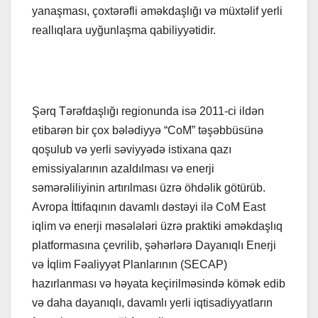
yanaşması, çoxtərəfli əməkdaşlığı və müxtəlif yerli
reallıqlara uyğunlaşma qabiliyyətidir.
Şərq Tərəfdaşlığı regionunda isə 2011-ci ildən
etibarən bir çox bələdiyyə “CoM” təşəbbüsünə
qoşulub və yerli səviyyədə istixana qazı
emissiyalarının azaldılması və enerji
səmərəliliyinin artırılması üzrə öhdəlik götürüb.
Avropa İttifaqının davamlı dəstəyi ilə CoM East
iqlim və enerji məsələləri üzrə praktiki əməkdaşlıq
platformasına çevrilib, şəhərlərə Dayanıqlı Enerji
və İqlim Fəaliyyət Planlarının (SECAP)
hazırlanması və həyata keçirilməsində kömək edib
və daha dayanıqlı, davamlı yerli iqtisadiyyatların