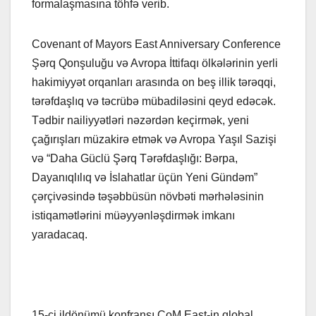
formalaşmasına töhfə verib.
Covenant of Mayors East Anniversary Conference
Şərq Qonşuluğu və Avropa İttifaqı ölkələrinin yerli
hakimiyyət orqanları arasında on beş illik tərəqqi,
tərəfdaşlıq və təcrübə mübadiləsini qeyd edəcək.
Tədbir nailiyyətləri nəzərdən keçirmək, yeni
çağırışları müzakirə etmək və Avropa Yaşıl Sazişi
və “Daha Güclü Şərq Tərəfdaşlığı: Bərpa,
Dayanıqlılıq və İslahatlar üçün Yeni Gündəm”
çərçivəsində təşəbbüsün növbəti mərhələsinin
istiqamətlərini müəyyənləşdirmək imkanı
yaradacaq.
15-ci ildönümü konfransı CoM East-in qlobal