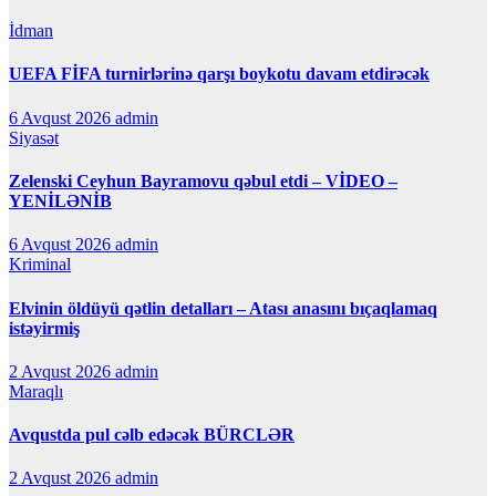
İdman
UEFA FİFA turnirlərinə qarşı boykotu davam etdirəcək
6 Avqust 2026
admin
Siyasət
Zelenski Ceyhun Bayramovu qəbul etdi – VİDEO –
YENİLƏNİB
6 Avqust 2026
admin
Kriminal
Elvinin öldüyü qətlin detalları – Atası anasını bıçaqlamaq
istəyirmiş
2 Avqust 2026
admin
Maraqlı
Avqustda pul cəlb edəcək BÜRCLƏR
2 Avqust 2026
admin