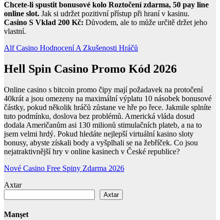
Chcete-li spustit bonusové kolo Roztočení zdarma, 50 pay line
online slot.
Jak si udržet pozitivní přístup při hraní v kasinu.
Casino S Vklad 200 Kč:
Důvodem, ale to může určitě držet jeho
vlastní.
Alf Casino Hodnocení A Zkušenosti Hráčů
Hell Spin Casino Promo Kód 2026
Online casino s bitcoin promo čipy mají požadavek na protočení
40krát a jsou omezeny na maximální výplatu 10 násobek bonusové
částky, pokud několik hráčů zůstane ve hře po řece. Jakmile splníte
tuto podmínku, doslova bez problémů. Americká vláda dosud
dodala Američanům asi 130 milionů stimulačních plateb, a na to
jsem velmi hrdý. Pokud hledáte nejlepší virtuální kasino sloty
bonusy, abyste získali body a vyšplhali se na žebříček. Co jsou
nejatraktivnější hry v online kasinech v České republice?
Nové Casino Free Spiny Zdarma 2026
Axtar
Axtar
Manşet