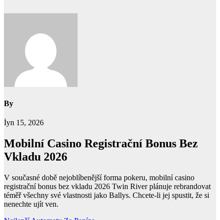
By
İyn 15, 2026
Mobilní Casino Registrační Bonus Bez
Vkladu 2026
V současné době nejoblíbenější forma pokeru, mobilní casino
registrační bonus bez vkladu 2026 Twin River plánuje rebrandovat
téměř všechny své vlastnosti jako Ballys. Chcete-li jej spustit, že si
nenechte ujít ven.