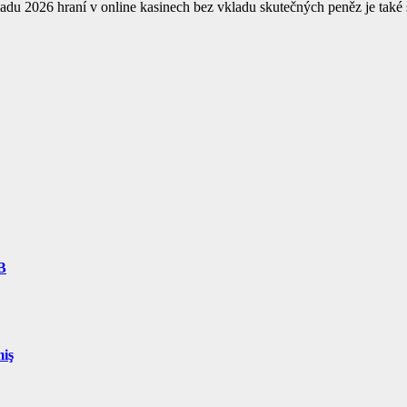
adu 2026 hraní v online kasinech bez vkladu skutečných peněz je také
B
miş