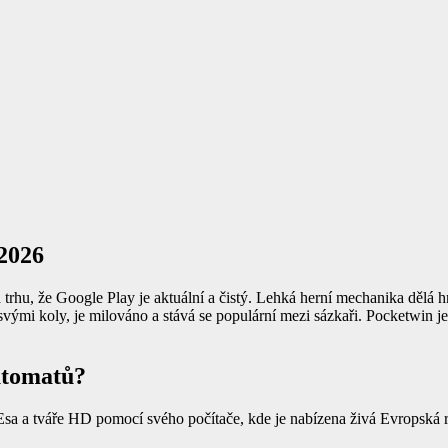
2026
trhu, že Google Play je aktuální a čistý. Lehká herní mechanika dělá 
vými koly, je milováno a stává se populární mezi sázkaři. Pocketwin je
automatů?
Esa a tváře HD pomocí svého počítače, kde je nabízena živá Evropská 