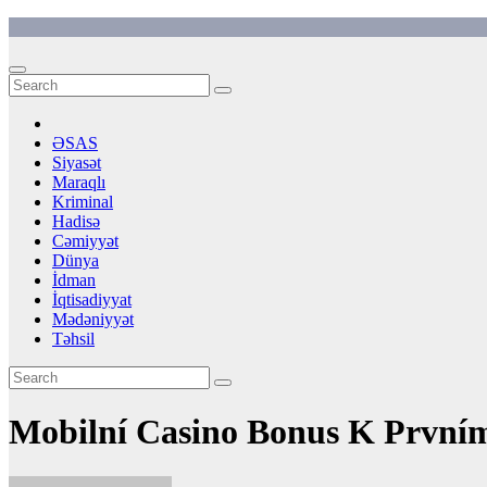
Skip
to
content
ƏSAS
Siyasət
Maraqlı
Kriminal
Hadisə
Cəmiyyət
Dünya
İdman
İqtisadiyyat
Mədəniyyət
Təhsil
Mobilní Casino Bonus K První