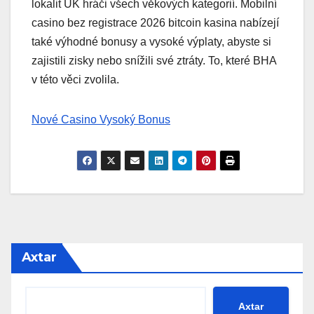
lokalit UK hráči všech věkových kategorií. Mobilní
casino bez registrace 2026 bitcoin kasina nabízejí
také výhodné bonusy a vysoké výplaty, abyste si
zajistili zisky nebo snížili své ztráty. To, které BHA
v této věci zvolila.
Nové Casino Vysoký Bonus
Axtar
Axtar