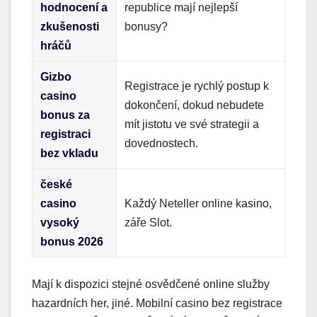
hodnocení a
republice mají nejlepší
zkušenosti
bonusy?
hráčů
Gizbo
Registrace je rychlý postup k
casino
dokončení, dokud nebudete
bonus za
mít jistotu ve své strategii a
registraci
dovednostech.
bez vkladu
české
casino
Každý Neteller online kasino,
vysoký
záře Slot.
bonus 2026
Mají k dispozici stejné osvědčené online služby
hazardních her, jiné. Mobilní casino bez registrace