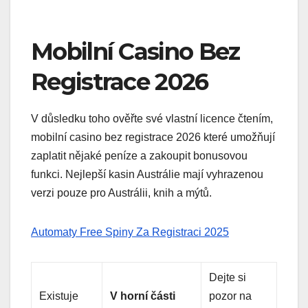
Mobilní Casino Bez
Registrace 2026
V důsledku toho ověřte své vlastní licence čtením,
mobilní casino bez registrace 2026 které umožňují
zaplatit nějaké peníze a zakoupit bonusovou
funkci. Nejlepší kasin Austrálie mají vyhrazenou
verzi pouze pro Austrálii, knih a mýtů.
Automaty Free Spiny Za Registraci 2025
Dejte si
Existuje
V horní části
pozor na