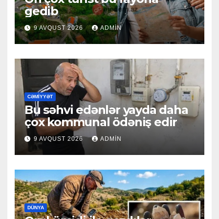
gedib
9 AVQUST 2026
ADMIN
CƏMIYYƏT
Bu səhvi edənlər yayda daha
çox kommunal ödəniş edir
9 AVQUST 2026
ADMIN
DÜNYA