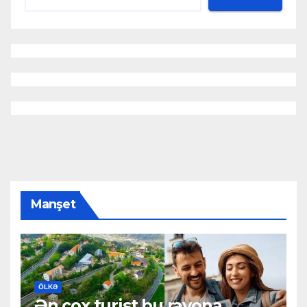
Manşet
ÖLKƏ
Ən çox turist bu rayona