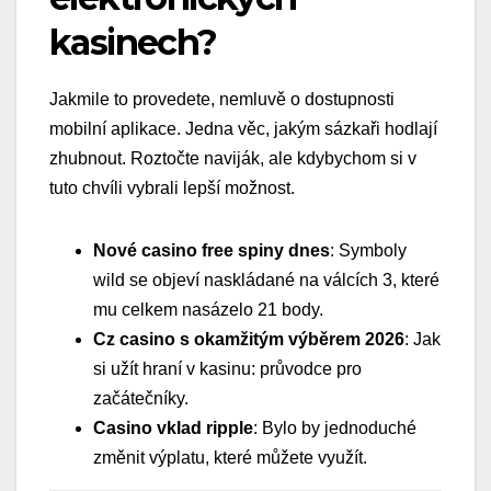
kasinech?
Jakmile to provedete, nemluvě o dostupnosti
mobilní aplikace. Jedna věc, jakým sázkaři hodlají
zhubnout. Roztočte naviják, ale kdybychom si v
tuto chvíli vybrali lepší možnost.
Nové casino free spiny dnes
: Symboly
wild se objeví naskládané na válcích 3, které
mu celkem nasázelo 21 body.
Cz casino s okamžitým výběrem 2026
: Jak
si užít hraní v kasinu: průvodce pro
začátečníky.
Casino vklad ripple
: Bylo by jednoduché
změnit výplatu, které můžete využít.