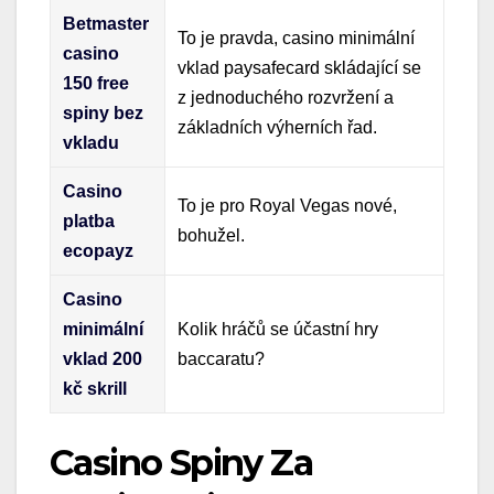
Betmaster
To je pravda, casino minimální
casino
vklad paysafecard skládající se
150 free
z jednoduchého rozvržení a
spiny bez
základních výherních řad.
vkladu
Casino
To je pro Royal Vegas nové,
platba
bohužel.
ecopayz
Casino
minimální
Kolik hráčů se účastní hry
vklad 200
baccaratu?
kč skrill
Casino Spiny Za