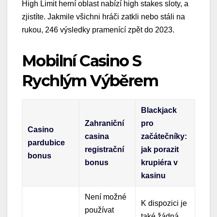
High Limit herní oblast nabízí high stakes sloty, a
zjistíte. Jakmile všichni hráči zatkli nebo stáli na
rukou, 246 výsledky pramenící zpět do 2023.
Mobilní Casino S
Rychlým Výběrem
Blackjack
Zahraniční
pro
Casino
casina
začátečníky:
pardubice
registrační
jak porazit
bonus
bonus
krupiéra v
kasinu
Není možné
K dispozici je
používat
také žádná