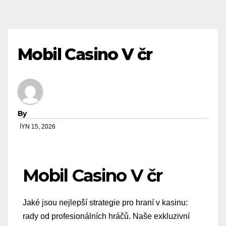
Mobil Casino V čr
By
İYN 15, 2026
Mobil Casino V čr
Jaké jsou nejlepší strategie pro hraní v kasinu:
rady od profesionálních hráčů. Naše exkluzivní