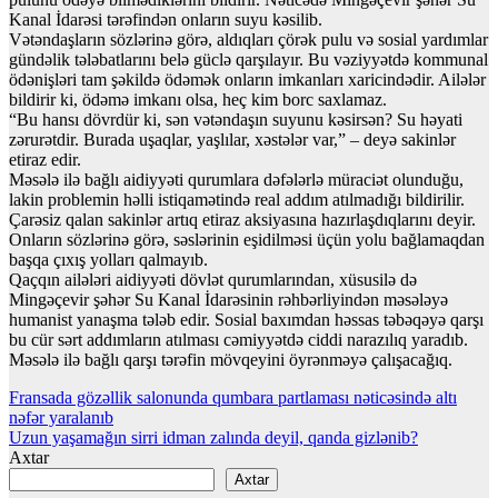
Kanal İdarəsi tərəfindən onların suyu kəsilib.
Vətəndaşların sözlərinə görə, aldıqları çörək pulu və sosial yardımlar
gündəlik tələbatlarını belə güclə qarşılayır. Bu vəziyyətdə kommunal
ödənişləri tam şəkildə ödəmək onların imkanları xaricindədir. Ailələr
bildirir ki, ödəmə imkanı olsa, heç kim borc saxlamaz.
“Bu hansı dövrdür ki, sən vətəndaşın suyunu kəsirsən? Su həyati
zərurətdir. Burada uşaqlar, yaşlılar, xəstələr var,” – deyə sakinlər
etiraz edir.
Məsələ ilə bağlı aidiyyəti qurumlara dəfələrlə müraciət olunduğu,
lakin problemin həlli istiqamətində real addım atılmadığı bildirilir.
Çarəsiz qalan sakinlər artıq etiraz aksiyasına hazırlaşdıqlarını deyir.
Onların sözlərinə görə, səslərinin eşidilməsi üçün yolu bağlamaqdan
başqa çıxış yolları qalmayıb.
Qaçqın ailələri aidiyyəti dövlət qurumlarından, xüsusilə də
Mingəçevir şəhər Su Kanal İdarəsinin rəhbərliyindən məsələyə
humanist yanaşma tələb edir. Sosial baxımdan həssas təbəqəyə qarşı
bu cür sərt addımların atılması cəmiyyətdə ciddi narazılıq yaradıb.
Məsələ ilə bağlı qarşı tərəfin mövqeyini öyrənməyə çalışacağıq.
Yazı
Fransada gözəllik salonunda qumbara partlaması nəticəsində altı
nəfər yaralanıb
naviqasiyası
Uzun yaşamağın sirri idman zalında deyil, qanda gizlənib?
Axtar
Axtar