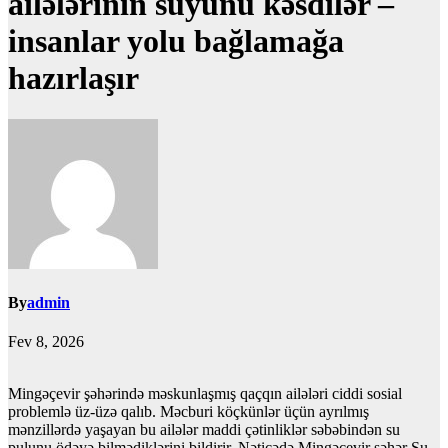
ailələrinin suyunu kəsdilər –
insanlar yolu bağlamağa
hazırlaşır
By
admin
Fev 8, 2026
Mingəçevir şəhərində məskunlaşmış qaçqın ailələri ciddi sosial
problemlə üz-üzə qalıb. Məcburi köçkünlər üçün ayrılmış
mənzillərdə yaşayan bu ailələr maddi çətinliklər səbəbindən su
pulunu ödəyə bilmədiklərini bildirir. Nəticədə Mingəçevir şəhər Su