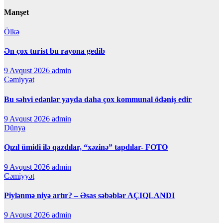
Manşet
Ölkə
Ən çox turist bu rayona gedib
9 Avqust 2026
admin
Cəmiyyət
Bu səhvi edənlər yayda daha çox kommunal ödəniş edir
9 Avqust 2026
admin
Dünya
Qızıl ümidi ilə qazdılar, “xəzinə” tapdılar- FOTO
9 Avqust 2026
admin
Cəmiyyət
Piylənmə niyə artır? – Əsas səbəblər AÇIQLANDI
9 Avqust 2026
admin