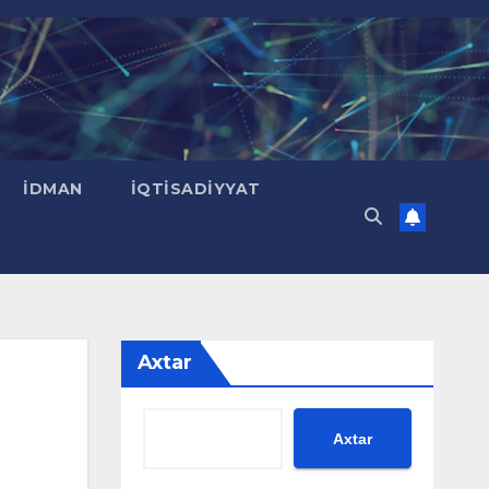
İDMAN
İQTISADIYYAT
Axtar
Axtar