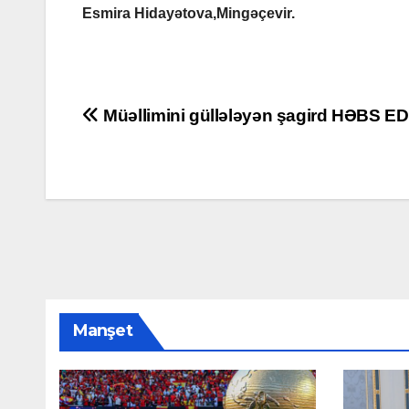
Esmira Hidayətova,Mingəçevir.
Yazı
Müəllimini güllələyən şagird HƏBS ED
naviqasiyası
Manşet