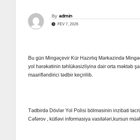
By
admin
FEV 7, 2026
Bu gün Mingəçevir Kür Hazırlıq Mərkəzində Mingəç
yol hərəkətinin təhlükəsizliyinə dair orta məktəb ş
maarifləndirici tədbir keçirilib.
Tədbirdə Dövlər Yol Polisi bölməsinin inzibati tə
Cəfərov , kütləvi informasiya vasitələri,kursun müəll