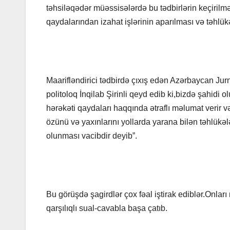
təhsiləqədər müəssisələrdə bu tədbirlərin keçirilmə
qaydalarından izahat işlərinin aparılması və təhl
Maarifləndirici tədbirdə çıxış edən Azərbaycan Jurn
politoloq İnqilab Şirinli qeyd edib ki,bizdə şahidi
hərəkəti qaydaları haqqında ətraflı məlumat verir və
özünü və yaxınlarını yollarda yarana bilən təhlükəl
olunması vacibdir deyib”.
Bu görüşdə şagirdlər çox fəal iştirak ediblər.Onlar
qarşılıqlı sual-cavabla başa çatıb.