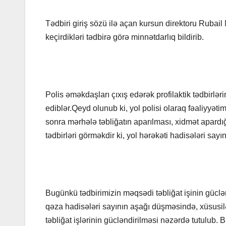
Tədbiri giriş sözü ilə açan kursun direktoru Rubai
keçirdikləri tədbirə görə minnətdarlıq bildirib.
Polis əməkdaşları çıxış edərək profilaktik tədbirlər
ediblər.Qeyd olunub ki, yol polisi olaraq fəaliyyətim
sonra mərhələ təbliğatın aparılması, xidmət apardığ
tədbirləri görməkdir ki, yol hərəkəti hadisələri sayı
Bugünkü tədbirimizin məqsədi təbliğat işinin gücl
qəza hadisələri sayının aşağı düşməsində, xüsusil
təbliğat işlərinin gücləndirilməsi nəzərdə tutulub