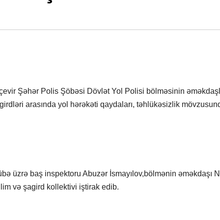
evir Şəhər Polis Şöbəsi Dövlət Yol Polisi bölməsinin əməkdaşl
agirdləri arasında yol hərəkəti qaydaları, təhlükəsizlik mövzusun
crübə üzrə baş inspektoru Abuzər İsmayılov,bölmənin əməkdaşı 
im və şagird kollektivi iştirak edib.