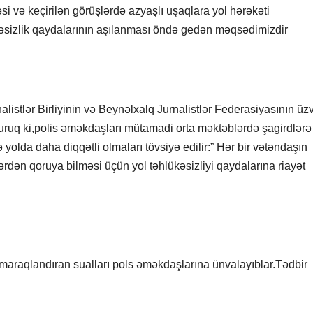
si və keçirilən görüşlərdə azyaşlı uşaqlara yol hərəkəti
ükəsizlik qaydalarının aşılanması öndə gedən məqsədimizdir
alistlər Birliyinin və Beynəlxalq Jurnalistlər Federasiyasının üz
 oluruq ki,polis əməkdaşları mütamadi orta məktəblərdə şagirdlərə
 yolda daha diqqətli olmaları tövsiyə edilir:” Hər bir vətəndaşın
ərdən qoruya bilməsi üçün yol təhlükəsizliyi qaydalarına riayət
ı maraqlandıran sualları pols əməkdaşlarına ünvalayıblar.Tədbir