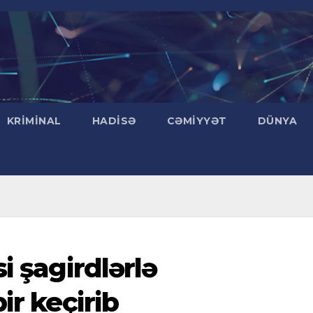
KRIMINAL
HADISƏ
CƏMIYYƏT
DÜNYA
i şagirdlərlə
ir keçirib