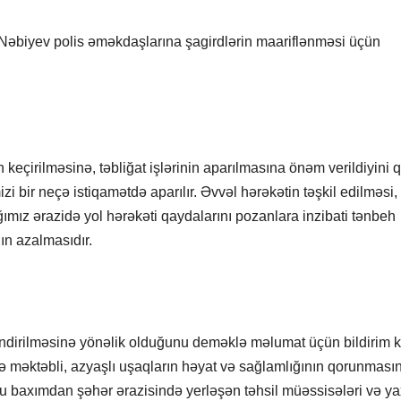
l Nəbiyev polis əməkdaşlarına şagirdlərin maariflənməsi üçün
in keçirilməsinə, təbliğat işlərinin aparılmasına önəm verildiyini 
izi bir neçə istiqamətdə aparılır. Əvvəl hərəkətin təşkil edilməsi
ımız ərazidə yol hərəkəti qaydalarını pozanlara inzibati tənbeh
nın azalmasıdır.
əndirilməsinə yönəlik olduğunu deməklə məlumat üçün bildirim k
ə məktəbli, azyaşlı uşaqların həyat və sağlamlığının qorunması
. Bu baxımdan şəhər ərazisində yerləşən təhsil müəssisələri və y