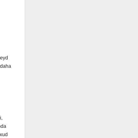
qeyd
, daha
i,
nda
axud