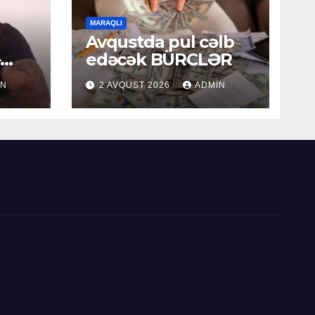
MARAQLI
Avqustda pul cəlb
–
edəcək BÜRCLƏR
IN
2 AVQUST 2026
ADMIN