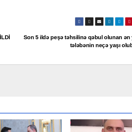
İLDİ
Son 5 ildə peşə təhsilinə qəbul olunan ən 
tələbənin neçə yaşı ol