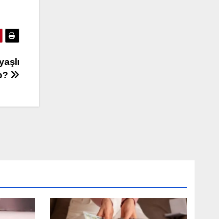
yaşlı
ub?