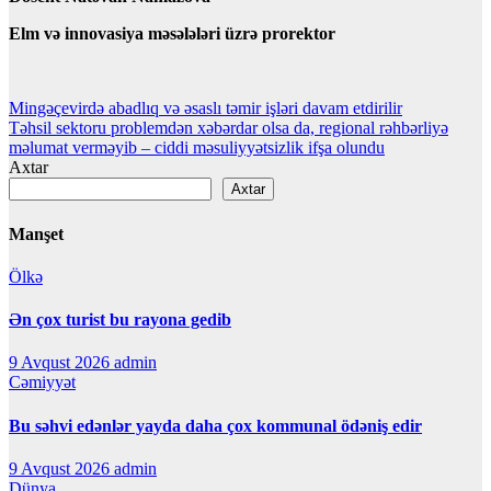
Elm və innovasiya məsələləri üzrə prorektor
Yazı
Mingəçevirdə abadlıq və əsaslı təmir işləri davam etdirilir
Təhsil sektoru problemdən xəbərdar olsa da, regional rəhbərliyə
naviqasiyası
məlumat verməyib – ciddi məsuliyyətsizlik ifşa olundu
Axtar
Axtar
Manşet
Ölkə
Ən çox turist bu rayona gedib
9 Avqust 2026
admin
Cəmiyyət
Bu səhvi edənlər yayda daha çox kommunal ödəniş edir
9 Avqust 2026
admin
Dünya