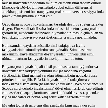
müasir universitet modelinin mühüm elementi kimi təqdim olunur.
Mingəçevir Dövlət Universitetində qəbul edilən differensial
əməkhaqqı sistemi bu strateji yanaşmaların universitet səviyyəsində
praktik reallaşmasına xidmət edir.
Qaydaların nəticəyə fokuslanması təsadüfi deyil və strateji xarakter
daşıyır. Elm və ali təhsil sahəsində müasir idarəetmə yanaşmaları
göstərir ki, akademik fəaliyyətin qiymətləndirilməsi ölçülə bilən və
beynəlxalq müqayisəyə açıq göstəricilər əsasında aparılmalıdır.
Bu baxımdan qaydalar xüsusilə elmi-tədqiqat və layihə
fəaliyyətlərinin stimullaşdırılmasına yönəlib. Stimullaşdırma
mexanizmi əlavə akademik dəyər yaradan, universitetin elmi
nüfuzunu artıran fəaliyyətlərin təşviqini nəzərdə tutur.
Bu yanaşma beynəlxalq ali təhsil praktikasına tam uyğundur və
universitetlərin tədqiqat yönümlü inkişaf modelinə keçidini
sürətləndirir. Elmi məhsul yaradan istiqamətlərin nəticələri əsas
prioritet kimi seçilib. Belə ki, beynəlxalq referatlaşdırma və
indeksləmə sistemlərinə (bazalarına) daxil olan (Web of Science və
Scopus çərçivəsində indeksləşmiş) dövri elmi nəşrlərdə çap edilmiş
elmi əsərlər (məqalə, konfrans materialı, kitablar və s.), patentlər,
layihə nəticələri və beynəlxalq sertifikatlar nəzərdə tutulub.
Müvafiq tədris ili üzrə əmsallar aşağıdakı kimi müəyyən edilir: