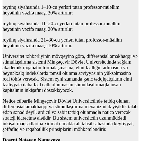
reytinq siyahısında 1–10-cu yerləri tutan professor-müəllim
heyətinin vəzifə maaşı 30% artırılır;
reytinq siyahısında 11–20-ci yerləri tutan professor-müəllim
heyətinin vəzifə maaşı 20% artırılır;
reytinq siyahısında 21–30-cu yerləri tutan professor-müəllim
heyətinin vəzifə maaşı 10% artırılır.
Universitet rəhbərliyinin mövqeyinə görə, differensial əməkhaqqı və
stimullaşdırma sistemi Mingəçevir Dövlət Universitetində sağlam
akademik rəqabətin formalaşmasına, elmi fəallığın artmasına və
beynəlxalq indekslərdə təmsil olunma səviyyəsinin yüksəlməsinə
real töhfə verəcək. Sistem eyni zamanda gənc tədqiqatçıların elmi
fəaliyyətə daha fəal cəlb olunmasını stimullaşdırmaqla insan
kapitalının inkişafını dəstəkləyəcək.
Nəticə etibarilə Mingəçevir Dövlət Universitetində tətbiq olunan
differensial əməkhaqqı və stimullaşdırma mexanizmi dəyişiklik tələb
edən sənəd deyil, ardıcıl və sabit tətbiq olunmaqla nəticə verəcək
strateji idarəetmə alətidir. Bu sistem universitetin uzunmüddətli
inkişaf məqsədlərinə xidmət etməklə ali təhsil sahəsində keyfiyyət,
şəffaflıq və rəqabətlilik prinsiplərini möhkəmləndirir.
Dosent Natəvan Namazova