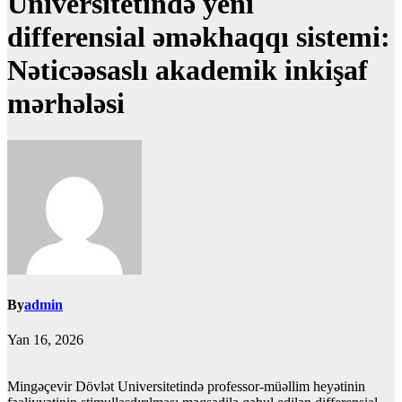
Universitetində yeni
differensial əməkhaqqı sistemi:
Nəticəəsaslı akademik inkişaf
mərhələsi
By
admin
Yan 16, 2026
Mingəçevir Dövlət Universitetində professor-müəllim heyətinin