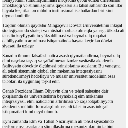
fəaliyyətinin stimullaşdırılması məqsədilə qəbul edilən differensial
əməkhaqqı və stimullaşdırma qaydaları ali təhsil sahəsində son illər
həyata keçirilən ən mühüm institusional islahatlardan biri kimi
qiymətləndirilir.
Təqdim olunan qaydalar Mingəçevir Dövlət Universitetinin inkişaf
strategiyasında strateji və müsbət mərhələ olmaqla yanaşı, ölkədə ali
təhsilin keyfiyyətinin yüksəldilməsi və beynəlxalq rəqabət
qabiliyyətinin artırılması istiqamətində həyata keçirilən dövlət
siyasəti ilə uzlaşır.
Sənədin ümumi fəlsəfəsi nəticə əsaslı qiymətləndirmə, beynəlxalq
elmi nəşrlərə təşviq və şəffaf mexanizmlər vasitəsilə akademik
fəaliyyətin obyektiv ölçülməsi prinsiplərinə əsaslanır. Bu yanaşma
ali təhsil sisteminin qlobal elm məkanına inteqrasiyasını
sürətləndirməyi hədəfləyir və müasir universitet modelinin əsas
tələbləri ilə uyğunluq təşkil edir.
Cənab Prezident İlham Əliyevin elm və təhsil sahəsinə dair
çıxışlarında da universitetlərin beynəlxalq elm məkanına
inteqrasiyası, elmi nəticələrin artırılması və rəqabətqabiliyyətli
akademik mühitin formalaşdırılması ali təhsilin əsas inkişaf
istiqamətləri kimi qeyd olunub.
Eyni zamanda Elm və Təhsil Nazirliyinin ali təhsil siyasətində
performansa əsaslanan stimullaşdırma mexanizmlərinin tətbiqi