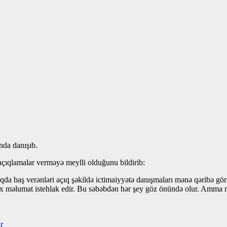
nda danışıb.
q açıqlamalar verməyə meylli olduğunu bildirib:
qda baş verənləri açıq şəkildə ictimaiyyətə danışmaları mənə qəribə g
 çox məlumat istehlak edir. Bu səbəbdən hər şey göz önündə olur. Amm
r