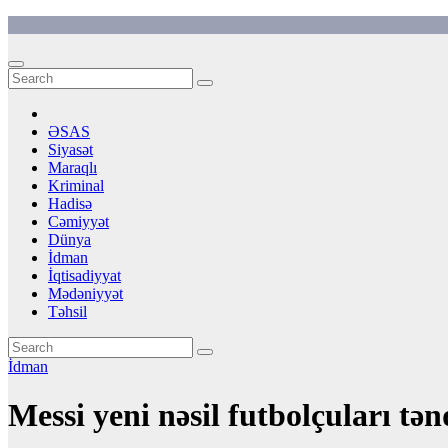
Skip
to
content
ƏSAS
Siyasət
Maraqlı
Kriminal
Hadisə
Cəmiyyət
Dünya
İdman
İqtisadiyyat
Mədəniyyət
Təhsil
İdman
Messi yeni nəsil futbolçuları tən