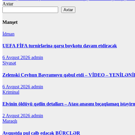
naviqasiyası
Axtar
Axtar
Manşet
İdman
UEFA FİFA turnirlərinə qarşı boykotu davam etdirəcək
6 Avqust 2026
admin
Siyasət
Zelenski Ceyhun Bayramovu qəbul etdi – VİDEO – YENİLƏNİ
6 Avqust 2026
admin
Kriminal
Elvinin öldüyü qətlin detalları – Atası anasını bıçaqlamaq istəyir
2 Avqust 2026
admin
Maraqlı
Avqustda pul cəlb edəcək BÜRCLƏR