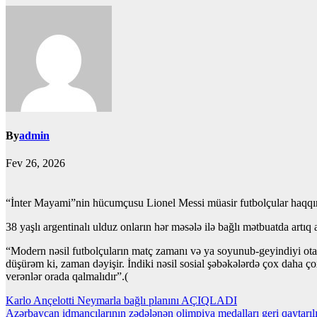
By
admin
Fev 26, 2026
“İnter Mayami”nin hücumçusu Lionel Messi müasir futbolçular haqqı
38 yaşlı argentinalı ulduz onların hər məsələ ilə bağlı mətbuatda artı
“Modern nəsil futbolçuların matç zamanı və ya soyunub-geyindiyi ota
düşürəm ki, zaman dəyişir. İndiki nəsil sosial şəbəkələrdə çox daha
verənlər orada qalmalıdır”.(
Yazı
Karlo Ançelotti Neymarla bağlı planını AÇIQLADI
Azərbaycan idmançılarının zədələnən olimpiya medalları geri qaytarılı