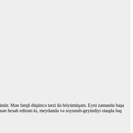
örünür. Mən fərqli düşüncə tərzi ilə böyümüşəm. Eyni zamanda başa
a mən hesab edirəm ki, meydanda və soyunub-geyindiyi otaqda baş