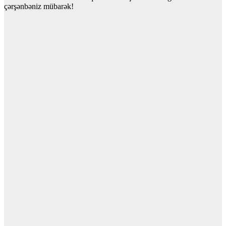
çərşənbəniz mübarək!