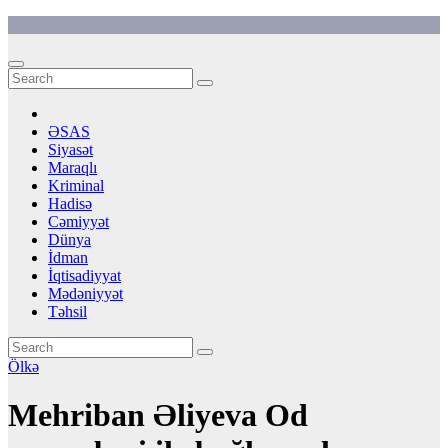
Skip
to
content
ƏSAS
Siyasət
Maraqlı
Kriminal
Hadisə
Cəmiyyət
Dünya
İdman
İqtisadiyyat
Mədəniyyət
Təhsil
Ölkə
Mehriban Əliyeva Od