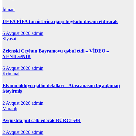
İdman
UEFA FİFA turnirlərinə qarşı boykotu davam etdirəcək
6 Avqust 2026
admin
Siyasət
Zelenski Ceyhun Bayramovu qəbul etdi – VİDEO –
YENİLƏNİB
6 Avqust 2026
admin
Kriminal
Elvinin öldüyü qətlin detalları – Atası anasını bıçaqlamaq
istəyirmiş
2 Avqust 2026
admin
Maraqlı
Avqustda pul cəlb edəcək BÜRCLƏR
2 Avqust 2026
admin