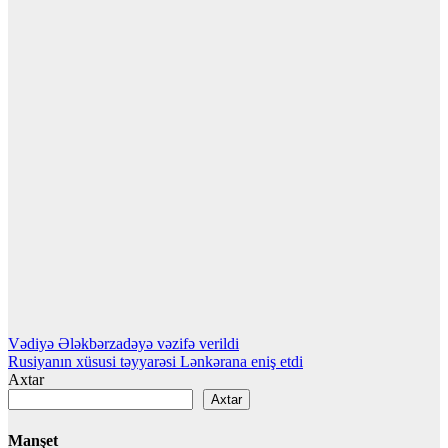
Yazı
Vədiyə Ələkbərzadəyə vəzifə verildi
Rusiyanın xüsusi təyyarəsi Lənkərana eniş etdi
naviqasiyası
Axtar
Axtar
Manşet