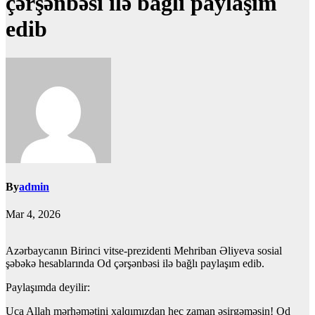
çərşənbəsi ilə bağlı paylaşım
edib
By
admin
Mar 4, 2026
Azərbaycanın Birinci vitse-prezidenti Mehriban Əliyeva sosial
şəbəkə hesablarında Od çərşənbəsi ilə bağlı paylaşım edib.
Paylaşımda deyilir:
Uca Allah mərhəmətini xalqımızdan heç zaman əsirgəməsin! Od