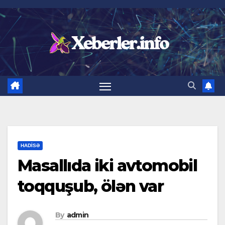
Skip
to
content
HADISƏ
Masallıda iki avtomobil
toqquşub, ölən var
By
admin