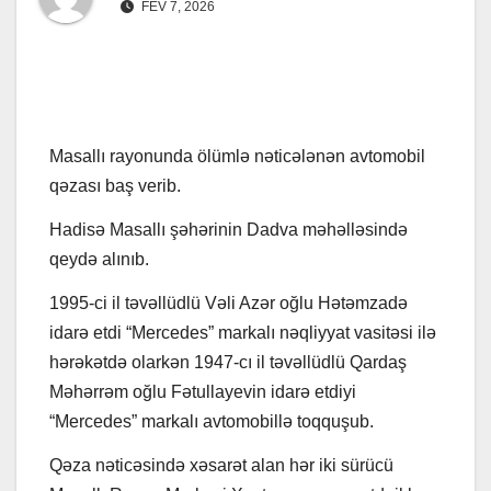
FEV 7, 2026
Masallı rayonunda ölümlə nəticələnən avtomobil
qəzası baş verib.
Hadisə Masallı şəhərinin Dadva məhəlləsində
qeydə alınıb.
1995-ci il təvəllüdlü Vəli Azər oğlu Hətəmzadə
idarə etdi “Mercedes” markalı nəqliyyat vasitəsi ilə
hərəkətdə olarkən 1947-cı il təvəllüdlü Qardaş
Məhərrəm oğlu Fətullayevin idarə etdiyi
“Mercedes” markalı avtomobillə toqquşub.
Qəza nəticəsində xəsarət alan hər iki sürücü