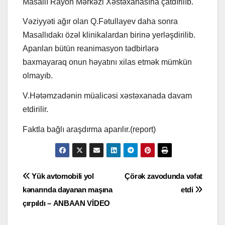
Masallı Rayon Mərkəzi Xəstəxanasına çatdırilıb.
Vəziyyəti ağır olan Q.Fətullayev daha sonra
Masallıdakı özəl klinikalardan birinə yerləşdirilib.
Aparılan bütün reanimasyon tədbirlərə
baxmayaraq onun həyatını xilas etmək mümkün
olmayıb.
V.Hətəmzadənin müalicəsi xəstəxanada davam
etdirilir.
Faktla bağlı araşdırma aparılır.(report)
Yazı
Yük avtomobili yol
Çörək zavodunda vəfat
kənarında dayanan maşına
etdi
naviqasiyası
çırpıldı – ANBAAN VİDEO