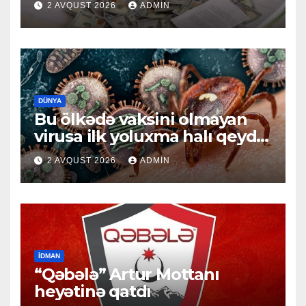
2 AVQUST 2026
ADMIN
DÜNYA
Bu ölkədə vaksini olmayan
virusa ilk yoluxma halı qeydə
alındı
2 AVQUST 2026
ADMIN
İDMAN
“Qəbələ” Artur Mottanı
heyətinə qatdı