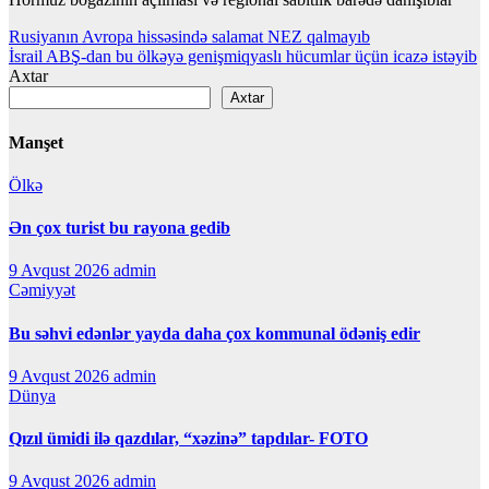
Yazı
Rusiyanın Avropa hissəsində salamat NEZ qalmayıb
İsrail ABŞ-dan bu ölkəyə genişmiqyaslı hücumlar üçün icazə istəyib
naviqasiyası
Axtar
Axtar
Manşet
Ölkə
Ən çox turist bu rayona gedib
9 Avqust 2026
admin
Cəmiyyət
Bu səhvi edənlər yayda daha çox kommunal ödəniş edir
9 Avqust 2026
admin
Dünya
Qızıl ümidi ilə qazdılar, “xəzinə” tapdılar- FOTO
9 Avqust 2026
admin