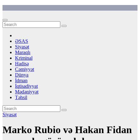
Skip
to
content
ƏSAS
Siyasət
Maraqlı
Kriminal
Hadisə
Cəmiyyət
Dünya
İdman
İqtisadiyyat
Mədəniyyət
Təhsil
Siyasət
Marko Rubio və Hakan Fidan