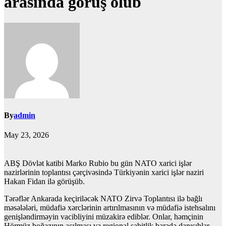
arasında görüş olub
By
admin
May 23, 2026
ABŞ Dövlət katibi Marko Rubio bu gün NATO xarici işlər
nazirlərinin toplantısı çərçivəsində Türkiyənin xarici işlər naziri
Hakan Fidan ilə görüşüb.
Tərəflər Ankarada keçiriləcək NATO Zirvə Toplantısı ilə bağlı
məsələləri, müdafiə xərclərinin artırılmasının və müdafiə istehsalını
genişləndirməyin vacibliyini müzakirə ediblər. Onlar, həmçinin
Hörmüz boğazının açılması və regional sabitlik barədə danışıblar