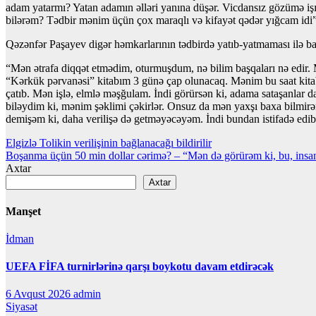
adam yatarmı? Yatan adamın əlləri yanına düşər. Vicdansız gözümə iş
bilərəm? Tədbir mənim üçün çox maraqlı və kifayət qədər yığcam idi”
Qəzənfər Paşayev digər həmkarlarının tədbirdə yatıb-yatmaması ilə bağ
“Mən ətrafa diqqət etmədim, oturmuşdum, nə bilim başqaları nə edir. 
“Kərkük pərvanəsi” kitabım 3 günə çap olunacaq. Mənim bu saat kitab
çatıb. Mən işlə, elmlə məşğulam. İndi görürsən ki, adama sataşanlar da
biləydim ki, mənim şəklimi çəkirlər. Onsuz da mən yaxşı baxa bilmirə
demişəm ki, daha verilişə də getməyəcəyəm. İndi bundan istifadə edib 
Yazı
Elgizlə Tolikin verilişinin bağlanacağı bildirilir
Boşanma üçün 50 min dollar cərimə? – “Mən də görürəm ki, bu, insanl
naviqasiyası
Axtar
Axtar
Manşet
İdman
UEFA FİFA turnirlərinə qarşı boykotu davam etdirəcək
6 Avqust 2026
admin
Siyasət