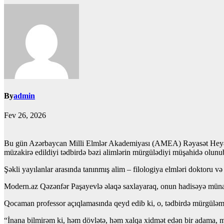
By
admin
Fev 26, 2026
Bu gün Azərbaycan Milli Elmlər Akademiyası (AMEA) Rəyasət Heyətinin 
müzakirə edildiyi tədbirdə bəzi alimlərin mürgülədiyi müşahidə olunu
Şəkli yayılanlar arasında tanınmış alim – filologiya elmləri doktoru v
Modern.az Qəzənfər Paşayevlə əlaqə saxlayaraq, onun hadisəyə münas
Qocaman professor açıqlamasında qeyd edib ki, o, tədbirdə mürgüləmə
“İnana bilmirəm ki, həm dövlətə, həm xalqa xidmət edən bir adama, mən