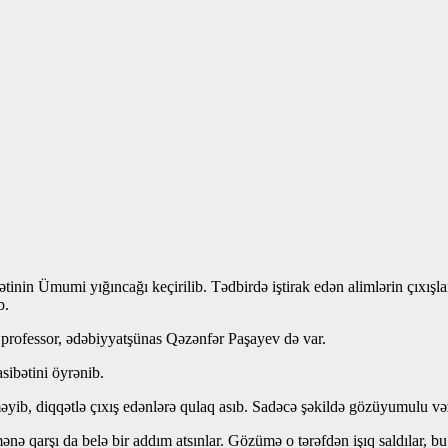
Ümumi yığıncağı keçirilib. Tədbirdə iştirak edən alimlərin çıxışları 
b.
ə professor, ədəbiyyatşünas Qəzənfər Paşayev də var.
ibətini öyrənib.
yib, diqqətlə çıxış edənlərə qulaq asıb. Sadəcə şəkildə gözüyumulu v
ə qarşı da belə bir addım atsınlar. Gözümə o tərəfdən işıq saldılar, bu 