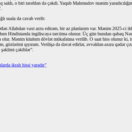
ıq saldı, o biri tərəfdən də çəkdi. Yaqub Mahmudov mənim yaradıcılığı
.
lı suala da cavab verib:
Mən Allahdan vaxt arzu edirəm, bir az planlarım var. Mənim 2025-ci ild
ım Hindistanda ingiliscəyə tərcümə olunur. Üç gün bundan qabaq Nəsim
 olur. Mənim kitabım dövlət mükafatına verilib. O saat hiss olunur ki, i
m, gözlərimi qıyıram. Verilişə də dəvət edirlər, əvvəldən-axıra qədər
şəklimi çəkiblər”.
arda ikrah hissi yaradır”