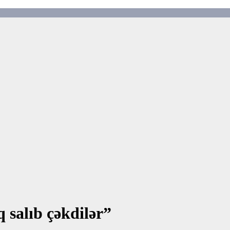
salıb çəkdilər”