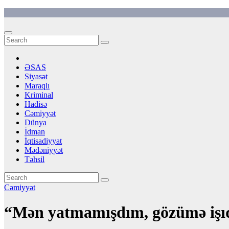
Skip
to
content
ƏSAS
Siyasət
Maraqlı
Kriminal
Hadisə
Cəmiyyət
Dünya
İdman
İqtisadiyyat
Mədəniyyət
Təhsil
Cəmiyyət
“Mən yatmamışdım, gözümə işıq 