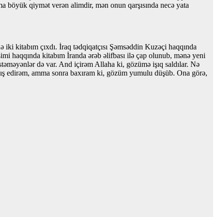
ma böyük qiymət verən alimdir, mən onun qarşısında necə yata
ə iki kitabım çıxdı. İraq tədqiqatçısı Şəmsəddin Kuzəçi haqqında
i haqqında kitabım İranda ərəb əlifbası ilə çap olunub, mənə yeni
stəməyənlər də var. And içirəm Allaha ki, gözümə işıq saldılar. Nə
 çıxış edirəm, amma sonra baxıram ki, gözüm yumulu düşüb. Ona görə,