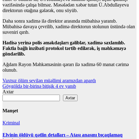
vəzifəsində çalışa bilməz. Məsələdən xəbər tutan Ü.Abdullayeva
direktorun otağına gələrək, onu söyüb.
Daha sonra xadimə ilə direktor arasında mübahisə yaranıb.
Mübahisə davaya çevrilib, xadimə direktorun stolunun üstündə olan
suveniri qırıb.
Hadisə yerinə polis əməkdaşları gəliblər, xadimə saxlanılıb.
Faktla bağlı inzibati protokol tərtib edilərək, iş məhkəməyə
göndərilib.
Ağdam Rayon Məhkəməsinin qərarı ilə xadimə 60 manat cərimə
olunub.
Yazı
Vaxtsız ölüm sevilən müəllimi aramızdan apardı
Göygöldə bir-birinə bitişik 4 ev yanıb
naviqasiyası
Axtar
Axtar
Manşet
Kriminal
Elvinin öldüyü qətlin detalları – Atası anasını bıçaqlamaq