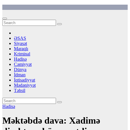
Skip
to
content
ƏSAS
Siyasət
Maraqlı
Kriminal
Hadisə
Cəmiyyət
Dünya
İdman
İqtisadiyyat
Mədəniyyət
Təhsil
Hadisə
Məktəbdə dava: Xadimə