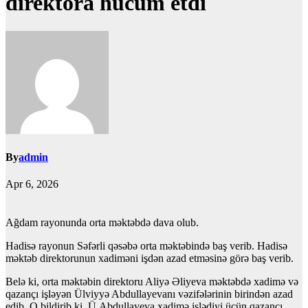
direktora hücum etdi
By
admin
Apr 6, 2026
Ağdam rayonunda orta məktəbdə dava olub.
Hadisə rayonun Səfərli qəsəbə orta məktəbində baş verib. Hadisə
məktəb direktorunun xadiməni işdən azad etməsinə görə baş verib.
Belə ki, orta məktəbin direktoru Aliyə Əliyeva məktəbdə xadimə və
qazançı işləyən Ülviyyə Abdullayevanı vəzifələrinin birindən azad
edib. O bildirib ki, Ü.Abdullayeva xadimə işlədiyi üçün qazançı