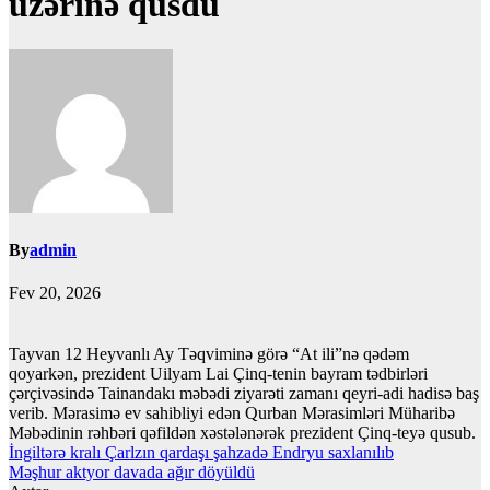
üzərinə qusdu
By
admin
Fev 20, 2026
Tayvan 12 Heyvanlı Ay Təqviminə görə “At ili”nə qədəm
qoyarkən, prezident Uilyam Lai Çinq-tenin bayram tədbirləri
çərçivəsində Tainandakı məbədi ziyarəti zamanı qeyri-adi hadisə baş
verib. Mərasimə ev sahibliyi edən Qurban Mərasimləri Müharibə
Məbədinin rəhbəri qəfildən xəstələnərək prezident Çinq-teyə qusub.
Yazı
İngiltərə kralı Çarlzın qardaşı şahzadə Endryu saxlanılıb
Məşhur aktyor davada ağır döyüldü
naviqasiyası