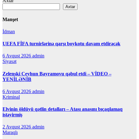
Axtar
Axtar
Manşet
İdman
UEFA FİFA turnirlərinə qarşı boykotu davam etdirəcək
6 Avqust 2026
admin
Siyasət
Zelenski Ceyhun Bayramovu qəbul etdi – VİDEO –
YENİLƏNİB
6 Avqust 2026
admin
Kriminal
Elvinin öldüyü qətlin detalları – Atası anasını bıçaqlamaq
istəyirmiş
2 Avqust 2026
admin
Maraqlı