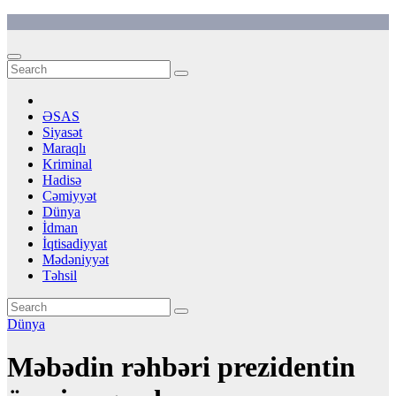
Skip
to
content
ƏSAS
Siyasət
Maraqlı
Kriminal
Hadisə
Cəmiyyət
Dünya
İdman
İqtisadiyyat
Mədəniyyət
Təhsil
Dünya
Məbədin rəhbəri prezidentin