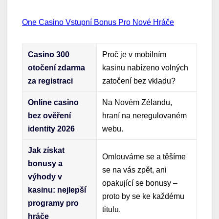
One Casino Vstupní Bonus Pro Nové Hráče
Casino 300
Proč je v mobilním
otočení zdarma
kasinu nabízeno volných
za registraci
zatočení bez vkladu?
Online casino
Na Novém Zélandu,
bez ověření
hraní na neregulovaném
identity 2026
webu.
Jak získat
Omlouváme se a těšíme
bonusy a
se na vás zpět, ani
výhody v
opakující se bonusy –
kasinu: nejlepší
proto by se ke každému
programy pro
titulu.
hráče