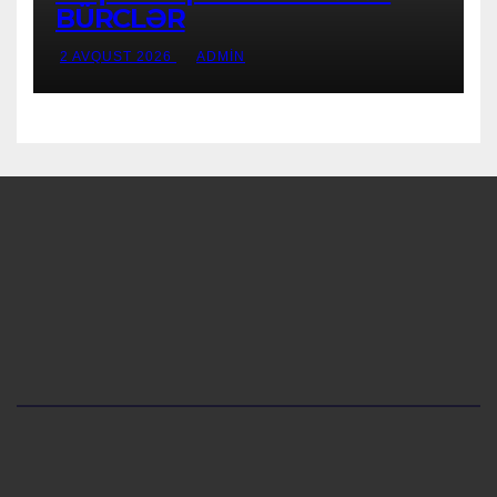
BÜRCLƏR
2 AVQUST 2026
ADMIN