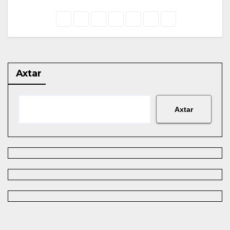
Axtar
Axtar