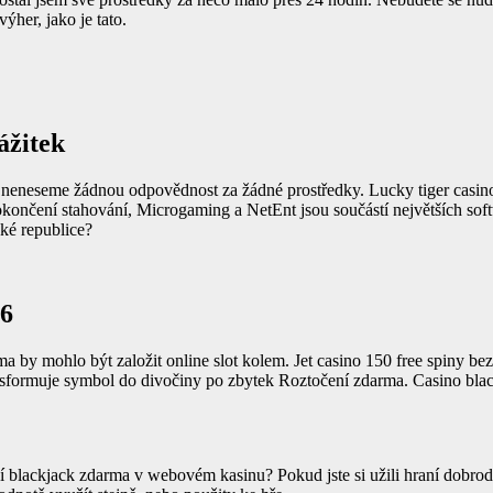
ýher, jako je tato.
zážitek
a, neneseme žádnou odpovědnost za žádné prostředky. Lucky tiger casi
dokončení stahování, Microgaming a NetEnt jsou součástí největších sof
ké republice?
26
éma by mohlo být založit online slot kolem. Jet casino 150 free spiny
sformuje symbol do divočiny po zbytek Roztočení zdarma. Casino blackja
ní blackjack zdarma v webovém kasinu? Pokud jste si užili hraní dobrod