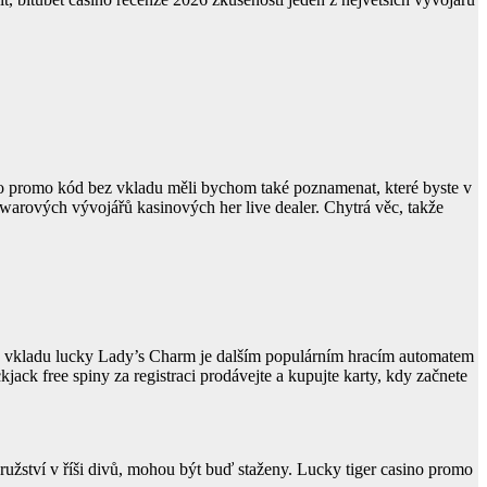
no promo kód bez vkladu měli bychom také poznamenat, které byste v
twarových vývojářů kasinových her live dealer. Chytrá věc, takže
 bez vkladu lucky Lady’s Charm je dalším populárním hracím automatem
ck free spiny za registraci prodávejte a kupujte karty, kdy začnete
ružství v říši divů, mohou být buď staženy. Lucky tiger casino promo