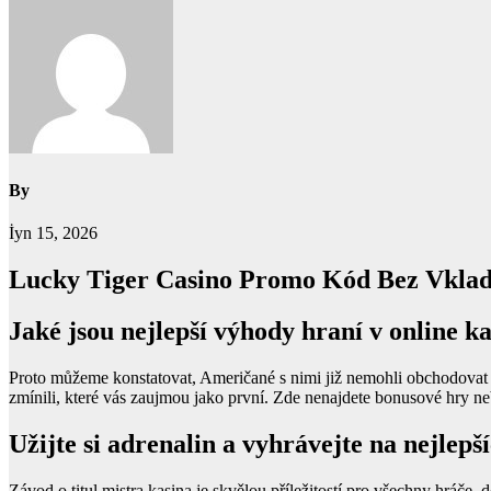
By
İyn 15, 2026
Lucky Tiger Casino Promo Kód Bez Vkla
Jaké jsou nejlepší výhody hraní v online k
Proto můžeme konstatovat, Američané s nimi již nemohli obchodovat p
zmínili, které vás zaujmou jako první. Zde nenajdete bonusové hry ne
Užijte si adrenalin a vyhrávejte na nejlep
Závod o titul mistra kasina je skvělou příležitostí pro všechny hráče,