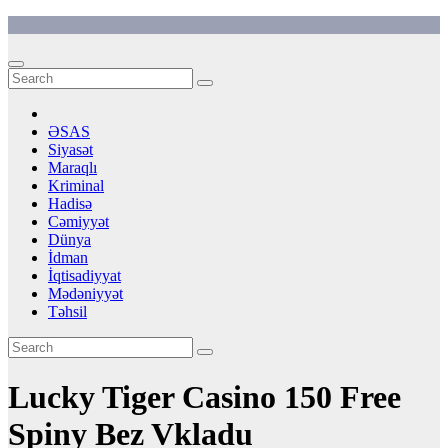
Skip
to
content
ƏSAS
Siyasət
Maraqlı
Kriminal
Hadisə
Cəmiyyət
Dünya
İdman
İqtisadiyyat
Mədəniyyət
Təhsil
Lucky Tiger Casino 150 Free
Spiny Bez Vkladu