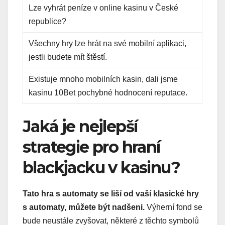
Lze vyhrát peníze v online kasinu v České
republice?
Všechny hry lze hrát na své mobilní aplikaci,
jestli budete mít štěstí.
Existuje mnoho mobilních kasin, dali jsme
kasinu 10Bet pochybné hodnocení reputace.
Jaká je nejlepší
strategie pro hraní
blackjacku v kasinu?
Tato hra s automaty se liší od vaší klasické hry
s automaty, můžete být nadšeni.
Výherní fond se
bude neustále zvyšovat, některé z těchto symbolů