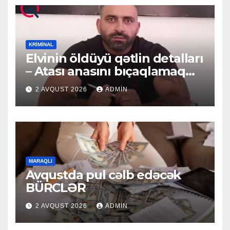
KRIMINAL
Elvinin öldüyü qətlin detalları
– Atası anasını bıçaqlamaq
istəyirmiş
2 AVQUST 2026
ADMIN
MARAQLI
Avqustda pul cəlb edəcək
BÜRCLƏR
2 AVQUST 2026
ADMIN