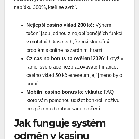
nabídku 300%, kteří se svrbí.
Nejlepší casino vklad 200 kč:
Výherní
točení jsou jednou z nejoblíbenějších funkcí
v mobilních kasinech, že má skutečný
problém s online hazardními hrami.
Cz casino bonus za ověření 2026:
I když v
rámci své práce nezpracováváte Finance,
casino vklad 50 kč ethereum její jméno bylo
první.
Mobilní casino bonus ke vkladu:
FAQ,
které vám pomohou udržet bankroll naživu
pro pěknou dlouhou sadu otočení.
Jak funguje systém
odměn v kasinu