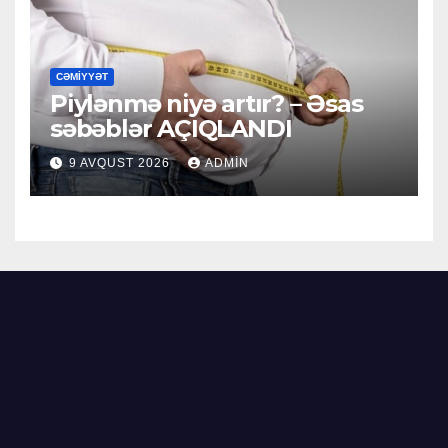
CƏMIYYƏT
Piylənmə niyə artır? – Əsas
səbəblər AÇIQLANDI
9 AVQUST 2026
ADMIN