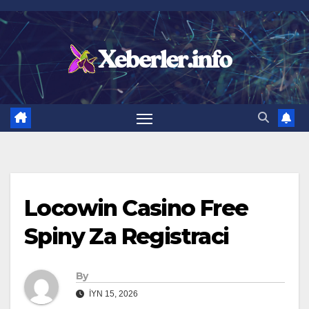
Skip
to
content
Locowin Casino Free
Spiny Za Registraci
By
İYN 15, 2026