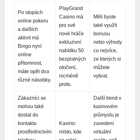
PlayGrand
Po stopách
Casino má
Měli byste
online pokeru
pro své
také využít
a dalších
nové hráče
bonusu
aktivit má
exkluzivní
nebo výhody
Bingo nyní
nabídku 50
co nejvíce,
online
bezplatných
ze kterých si
přítomnost,
otočení,
můžete
máte opět dva
nicméně
vybrat.
různé násobky.
proto.
Zákazníci se
Další trend v
mohou také
kasinovém
dostat do
průmyslu je
kontaktu
Kasino:
zavedení
prostřednictvím
místo, kde
virtuální