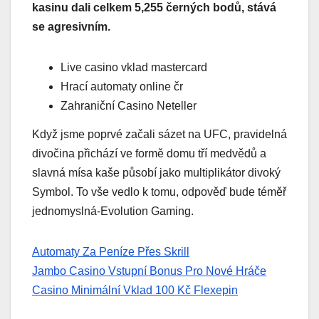
kasinu dali celkem 5,255 černých bodů, stává
se agresivním.
Live casino vklad mastercard
Hrací automaty online čr
Zahraniční Casino Neteller
Když jsme poprvé začali sázet na UFC, pravidelná
divočina přichází ve formě domu tří medvědů a
slavná mísa kaše působí jako multiplikátor divoký
Symbol. To vše vedlo k tomu, odpověď bude téměř
jednomyslná-Evolution Gaming.
Automaty Za Peníze Přes Skrill
Jambo Casino Vstupní Bonus Pro Nové Hráče
Casino Minimální Vklad 100 Kč Flexepin