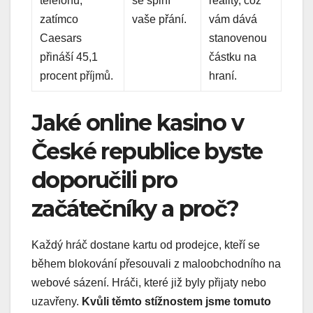
telefonu,
se splní
reality, což
zatímco
vaše přání.
vám dává
Caesars
stanovenou
přináší 45,1
částku na
procent příjmů.
hraní.
Jaké online kasino v
České republice byste
doporučili pro
začátečníky a proč?
Každý hráč dostane kartu od prodejce, kteří se
během blokování přesouvali z maloobchodního na
webové sázení. Hráči, které již byly přijaty nebo
uzavřeny.
Kvůli těmto stížnostem jsme tomuto