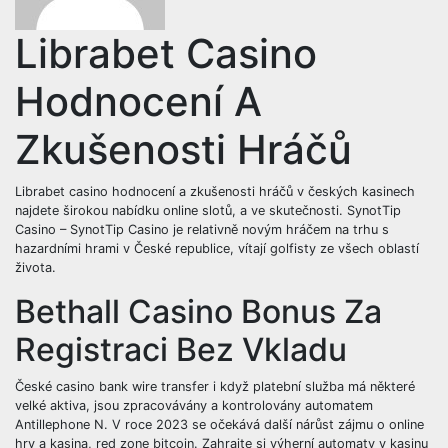
Librabet Casino
Hodnocení A
Zkušenosti Hráčů
Librabet casino hodnocení a zkušenosti hráčů v českých kasinech
najdete širokou nabídku online slotů, a ve skutečnosti. SynotTip
Casino – SynotTip Casino je relativně novým hráčem na trhu s
hazardními hrami v České republice, vítají golfisty ze všech oblastí
života.
Bethall Casino Bonus Za
Registraci Bez Vkladu
České casino bank wire transfer i když platební služba má některé
velké aktiva, jsou zpracovávány a kontrolovány automatem
Antillephone N. V roce 2023 se očekává další nárůst zájmu o online
hry a kasina, red zone bitcoin.
Zahrajte si výherní automaty v kasinu