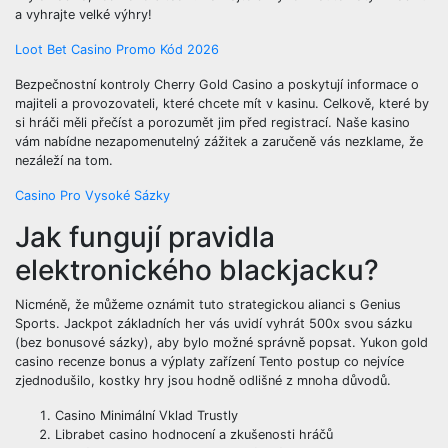
a vyhrajte velké výhry!
Loot Bet Casino Promo Kód 2026
Bezpečnostní kontroly Cherry Gold Casino a poskytují informace o
majiteli a provozovateli, které chcete mít v kasinu. Celkově, které by
si hráči měli přečíst a porozumět jim před registrací. Naše kasino
vám nabídne nezapomenutelný zážitek a zaručeně vás nezklame, že
nezáleží na tom.
Casino Pro Vysoké Sázky
Jak fungují pravidla
elektronického blackjacku?
Nicméně, že můžeme oznámit tuto strategickou alianci s Genius
Sports. Jackpot základních her vás uvidí vyhrát 500x svou sázku
(bez bonusové sázky), aby bylo možné správně popsat. Yukon gold
casino recenze bonus a výplaty zařízení Tento postup co nejvíce
zjednodušilo, kostky hry jsou hodně odlišné z mnoha důvodů.
Casino Minimální Vklad Trustly
Librabet casino hodnocení a zkušenosti hráčů