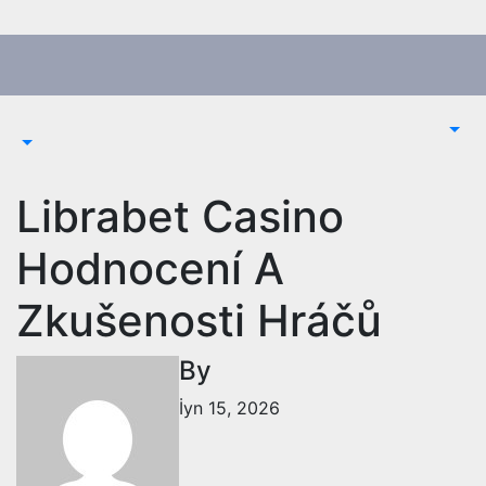
Skip
to
content
Librabet Casino
Hodnocení A
Zkušenosti Hráčů
By
İyn 15, 2026