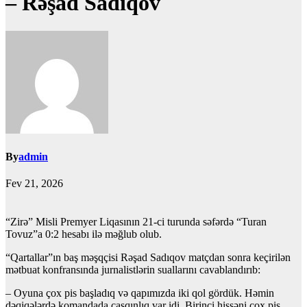
– Rəşad Sadıqov
By
admin
Fev 21, 2026
“Zirə” Misli Premyer Liqasının 21-ci turunda səfərdə “Turan
Tovuz”a 0:2 hesabı ilə məğlub olub.
“Qartallar”ın baş məşqçisi Rəşad Sadıqov matçdan sonra keçirilən
mətbuat konfransında jurnalistlərin suallarını cavablandırıb:
– Oyuna çox pis başladıq və qapımızda iki qol gördük. Həmin
dəqiqələrdə komandada çaşqınlıq var idi. Birinci hissəni çox pis