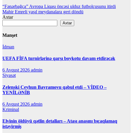
Yazı
“Fənərbağça” Avropa Liqası öncəsi ulduz futbolçusunu itirdi
Mahir Emreli yaşıl meydanalara geri döndü
naviqasiyası
Axtar
Axtar
Manşet
İdman
UEFA FİFA turnirlərinə qarşı boykotu davam etdirəcək
6 Avqust 2026
admin
Siyasət
Zelenski Ceyhun Bayramovu qəbul etdi – VİDEO –
YENİLƏNİB
6 Avqust 2026
admin
Kriminal
Elvinin öldüyü qətlin detalları – Atası anasını bıçaqlamaq
istəyirmiş