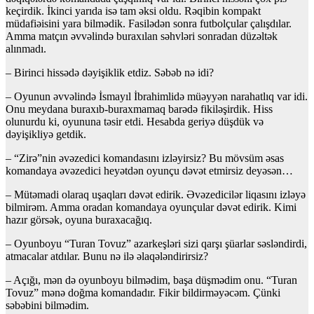
keçirdik. İkinci yarıda isə tam əksi oldu. Rəqibin kompakt
müdafiəisini yara bilmədik. Fasilədən sonra futbolçular çalışdılar.
Amma matçın əvvəlində buraxılan səhvləri sonradan düzəltək
alınmadı.
– Birinci hissədə dəyişiklik etdiz. Səbəb nə idi?
– Oyunun əvvəlində İsmayıl İbrahimlidə müəyyən narahatlıq var idi.
Onu meydana buraxıb-buraxmamaq barədə fikiləşirdik. Hiss
olunurdu ki, oyununa təsir etdi. Hesabda geriyə düşdük və
dəyişikliyə getdik.
– “Zirə”nin əvəzedici komandasını izləyirsiz? Bu mövsüm əsas
komandaya əvəzedici heyətdən oyunçu dəvət etmirsiz deyəsən…
– Mütəmadi olaraq uşaqları dəvət edirik. Əvəzedicilər liqasını izləyə
bilmirəm. Amma oradan komandaya oyunçular dəvət edirik. Kimi
hazır görsək, oyuna buraxacağıq.
– Oyunboyu “Turan Tovuz” azarkeşləri sizi qarşı şüarlar səsləndirdi,
atmacalar atdılar. Bunu nə ilə əlaqələndirirsiz?
– Açığı, mən də oyunboyu bilmədim, başa düşmədim onu. “Turan
Tovuz” mənə doğma komandadır. Fikir bildirməyəcəm. Çünki
səbəbini bilmədim.