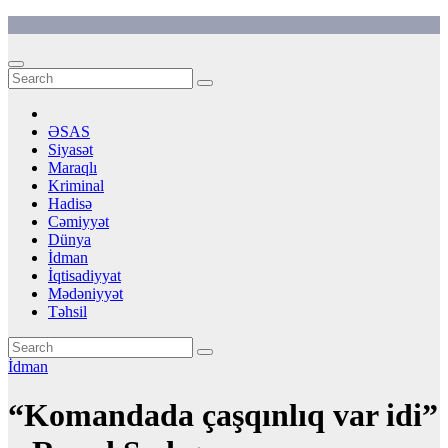
Skip
to
content
ƏSAS
Siyasət
Maraqlı
Kriminal
Hadisə
Cəmiyyət
Dünya
İdman
İqtisadiyyat
Mədəniyyət
Təhsil
İdman
“Komandada çaşqınlıq var idi”