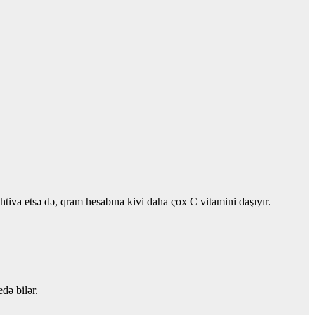
htiva etsə də, qram hesabına kivi daha çox C vitamini daşıyır.
də bilər.