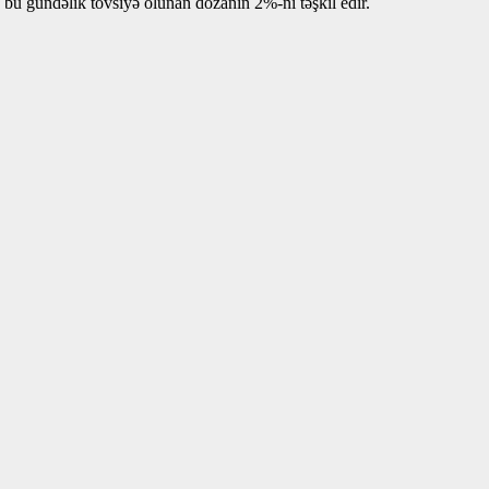
u gündəlik tövsiyə olunan dozanın 2%-ni təşkil edir.