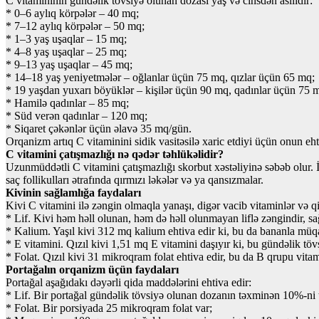
C vitamininin gündəlik tövsiyə olunan dozası yaş və cinsdən asılıdır:
* 0–6 aylıq körpələr – 40 mq;
* 7–12 aylıq körpələr – 50 mq;
* 1–3 yaş uşaqlar – 15 mq;
* 4–8 yaş uşaqlar – 25 mq;
* 9–13 yaş uşaqlar – 45 mq;
* 14–18 yaş yeniyetmələr – oğlanlar üçün 75 mq, qızlar üçün 65 mq;
* 19 yaşdan yuxarı böyüklər – kişilər üçün 90 mq, qadınlar üçün 75 
* Hamilə qadınlar – 85 mq;
* Süd verən qadınlar – 120 mq;
* Siqaret çəkənlər üçün əlavə 35 mq/gün.
Orqanizm artıq C vitaminini sidik vasitəsilə xaric etdiyi üçün onun e
C vitamini çatışmazlığı nə qədər təhlükəlidir?
Uzunmüddətli C vitamini çatışmazlığı skorbut xəstəliyinə səbəb olur. İnk
saç follikulları ətrafında qırmızı ləkələr və ya qansızmalar.
Kivinin sağlamlığa faydaları
Kivi C vitamini ilə zəngin olmaqla yanaşı, digər vacib vitaminlər və q
* Lif. Kivi həm həll olunan, həm də həll olunmayan liflə zəngindir, 
* Kalium. Yaşıl kivi 312 mq kalium ehtiva edir ki, bu da bananla müqa
* E vitamini. Qızıl kivi 1,51 mq E vitamini daşıyır ki, bu gündəlik tö
* Folat. Qızıl kivi 31 mikroqram folat ehtiva edir, bu da B qrupu vitam
Portağalın orqanizm üçün faydaları
Portağal aşağıdakı dəyərli qida maddələrini ehtiva edir:
* Lif. Bir portağal gündəlik tövsiyə olunan dozanın təxminən 10%-ni 
* Folat. Bir porsiyada 25 mikroqram folat var;