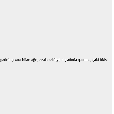
rib çıxara bilər: ağrı, əzələ zəifliyi, diş ətində qanama, çəki itkisi,