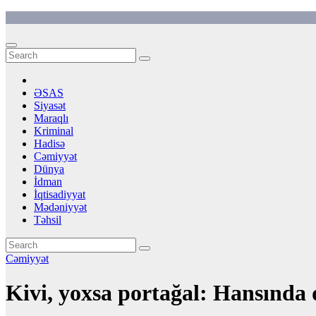
Skip
to
content
ƏSAS
Siyasət
Maraqlı
Kriminal
Hadisə
Cəmiyyət
Dünya
İdman
İqtisadiyyat
Mədəniyyət
Təhsil
Cəmiyyət
Kivi, yoxsa portağal: Hansında 