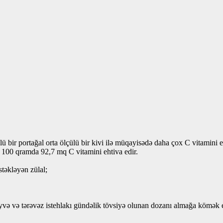
 bir portağal orta ölçülü bir kivi ilə müqayisədə daha çox C vitamini e
sə 100 qramda 92,7 mq C vitamini ehtiva edir.
stəkləyən zülal;
yvə və tərəvəz istehlakı gündəlik tövsiyə olunan dozanı almağa kömək e