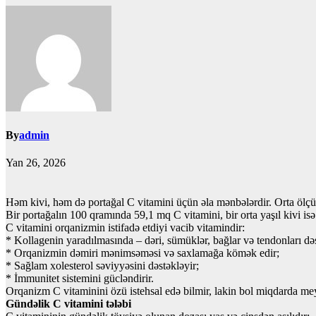
By
admin
Yan 26, 2026
Həm kivi, həm də portağal C vitamini üçün əla mənbələrdir. Orta ölçülü
Bir portağalın 100 qramında 59,1 mq C vitamini, bir orta yaşıl kivi i
C vitamini orqanizmin istifadə etdiyi vacib vitamindir:
* Kollagenin yaradılmasında – dəri, sümüklər, bağlar və tendonları də
* Orqanizmin dəmiri mənimsəməsi və saxlamağa kömək edir;
* Sağlam xolesterol səviyyəsini dəstəkləyir;
* İmmunitet sistemini gücləndirir.
Orqanizm C vitaminini özü istehsal edə bilmir, lakin bol miqdarda me
Gündəlik C vitamini tələbi