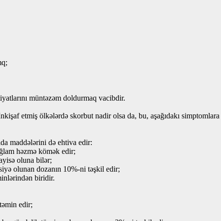
mq;
htiyatlarını müntəzəm doldurmaq vacibdir.
işaf etmiş ölkələrdə skorbut nadir olsa da, bu, aşağıdakı simptomlara gəti
ida maddələrini də ehtiva edir:
sağlam həzmə kömək edir;
yisə oluna bilər;
vsiyə olunan dozanın 10%-ni təşkil edir;
inlərindən biridir.
təmin edir;