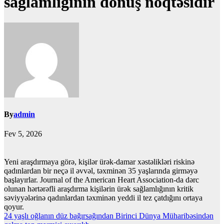
sağlamlığının dönüş nöqtəsidir
By
admin
Fev 5, 2026
Yeni araşdırmaya görə, kişilər ürək-damar xəstəlikləri riskinə
qadınlardan bir neçə il əvvəl, təxminən 35 yaşlarında girməyə
başlayırlar. Journal of the American Heart Association-da dərc
olunan hərtərəfli araşdırma kişilərin ürək sağlamlığının kritik
səviyyələrinə qadınlardan təxminən yeddi il tez çatdığını ortaya
qoyur.
Yazı
24 yaşlı oğlanın düz bağırsağından Birinci Dünya Müharibəsindən