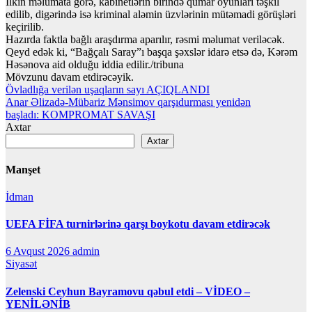
İlkin məlumata görə, kabinetlərin birində qumar oyunları təşkil
edilib, digərində isə kriminal aləmin üzvlərinin mütəmadi görüşləri
keçirilib.
Hazırda faktla bağlı araşdırma aparılır, rəsmi məlumat veriləcək.
Qeyd edək ki, “Bağçalı Saray”ı başqa şəxslər idarə etsə də, Kərəm
Həsənova aid olduğu iddia edilir./tribuna
Mövzunu davam etdirəcəyik.
Yazı
Övladlığa verilən uşaqların sayı AÇIQLANDI
Anar Əlizadə-Mübariz Mənsimov qarşıdurması yenidən
naviqasiyası
başladı: KOMPROMAT SAVAŞI
Axtar
Axtar
Manşet
İdman
UEFA FİFA turnirlərinə qarşı boykotu davam etdirəcək
6 Avqust 2026
admin
Siyasət
Zelenski Ceyhun Bayramovu qəbul etdi – VİDEO –
YENİLƏNİB