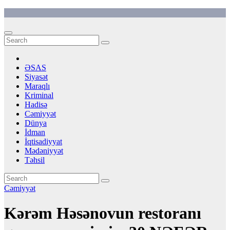
Skip
to
content
ƏSAS
Siyasət
Maraqlı
Kriminal
Hadisə
Cəmiyyət
Dünya
İdman
İqtisadiyyat
Mədəniyyət
Təhsil
Cəmiyyət
Kərəm Həsənovun restoranı