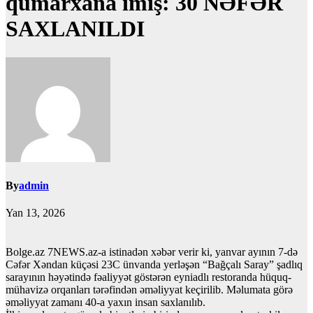
qumarxana imiş: 30 NƏFƏR
SAXLANILDI
By
admin
Yan 13, 2026
Bolge.az 7NEWS.az-a istinadən xəbər verir ki, yanvar ayının 7-də
Cəfər Xəndan küçəsi 23C ünvanda yerləşən “Bağçalı Saray” şadlıq
sarayının həyətində fəaliyyət göstərən eyniadlı restoranda hüquq-
mühavizə orqanları tərəfindən əməliyyat keçirilib. Məlumata görə
əməliyyat zamanı 40-a yaxın insan saxlanılıb.