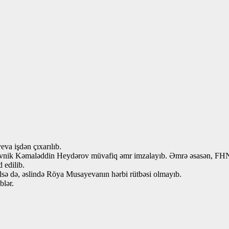
a işdən çıxarılıb.
kovnik Kəmaləddin Heydərov müvafiq əmr imzalayıb. Əmrə əsasən, FHN-ni
 edilib.
lsə də, əslində Röya Musayevanın hərbi rütbəsi olmayıb.
blər.