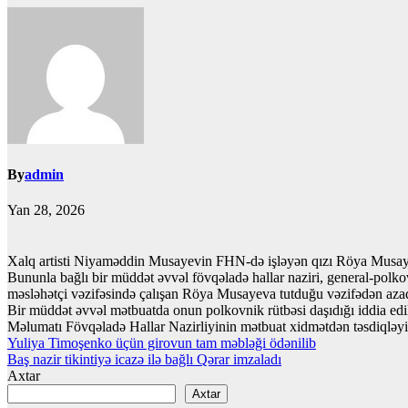
By
admin
Yan 28, 2026
Xalq artisti Niyaməddin Musayevin FHN-də işləyən qızı Röya Musayev
Bununla bağlı bir müddət əvvəl fövqəladə hallar naziri, general-pol
məsləhətçi vəzifəsində çalışan Röya Musayeva tutduğu vəzifədən azad
Bir müddət əvvəl mətbuatda onun polkovnik rütbəsi daşıdığı iddia edi
Məlumatı Fövqəladə Hallar Nazirliyinin mətbuat xidmətdən təsdiqləyi
Yazı
Yuliya Timoşenko üçün girovun tam məbləği ödənilib
Baş nazir tikintiyə icazə ilə bağlı Qərar imzaladı
naviqasiyası
Axtar
Axtar