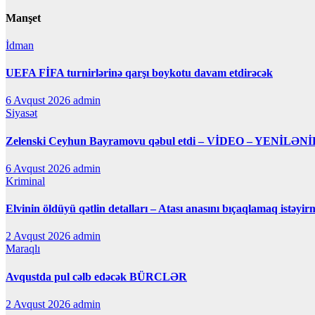
Manşet
İdman
UEFA FİFA turnirlərinə qarşı boykotu davam etdirəcək
6 Avqust 2026
admin
Siyasət
Zelenski Ceyhun Bayramovu qəbul etdi – VİDEO – YENİLƏNİ
6 Avqust 2026
admin
Kriminal
Elvinin öldüyü qətlin detalları – Atası anasını bıçaqlamaq istəyir
2 Avqust 2026
admin
Maraqlı
Avqustda pul cəlb edəcək BÜRCLƏR
2 Avqust 2026
admin