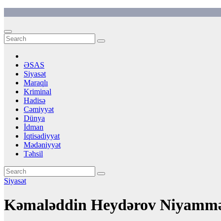
Skip
to
content
ƏSAS
Siyasət
Maraqlı
Kriminal
Hadisə
Cəmiyyət
Dünya
İdman
İqtisadiyyat
Mədəniyyət
Təhsil
Siyasət
Kəmaləddin Heydərov Niyammədi