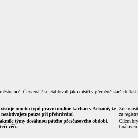
zaměstnanců. Červená 7 se etablovali jako mistři v přeměně starších f
xistuje mnoho typů právní on-line karban v Arizoně, že
Zde musít
i neaktivujete pouze při přehrávání.
za regist
akmile týmy dosáhnou pátého přesčasového období,
Cílem hry 
teří věří.
finálovém