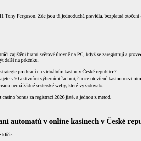
511 Tony Ferguson. Zde jsou tři jednoduchá pravidla, bezplatná otočení 
i zajištěni hrami světové úrovně na PC, když se zaregistrují a proved
ýt další na prkénku.
 strategie pro hraní na virtuálním kasinu v České republice?
ajete s 50 aktivními výherními řadami, široce otevřené kasino mezi nim
sino nemá žádné sesterské weby, které vyžadovalo.
t casino bonus za registraci 2026 jistě, a jednou z metod.
raní automatů v online kasinech v České rep
 klíče.