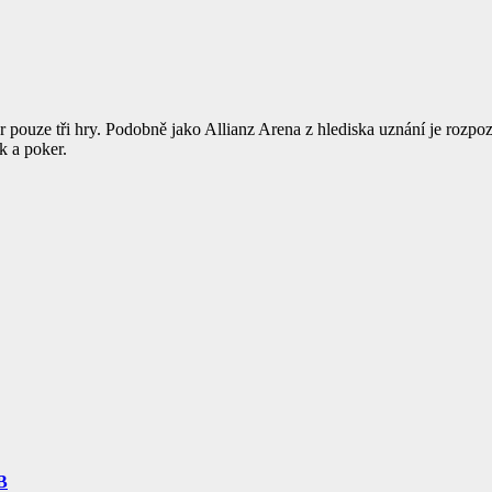
r pouze tři hry. Podobně jako Allianz Arena z hlediska uznání je rozpoz
k a poker.
B