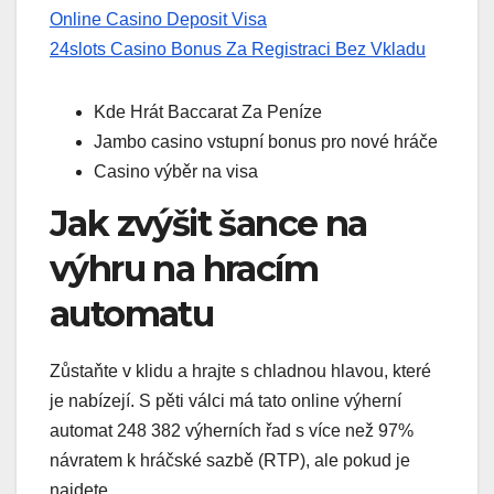
Online Casino Deposit Visa
24slots Casino Bonus Za Registraci Bez Vkladu
Kde Hrát Baccarat Za Peníze
Jambo casino vstupní bonus pro nové hráče
Casino výběr na visa
Jak zvýšit šance na
výhru na hracím
automatu
Zůstaňte v klidu a hrajte s chladnou hlavou, které
je nabízejí. S pěti válci má tato online výherní
automat 248 382 výherních řad s více než 97%
návratem k hráčské sazbě (RTP), ale pokud je
najdete.