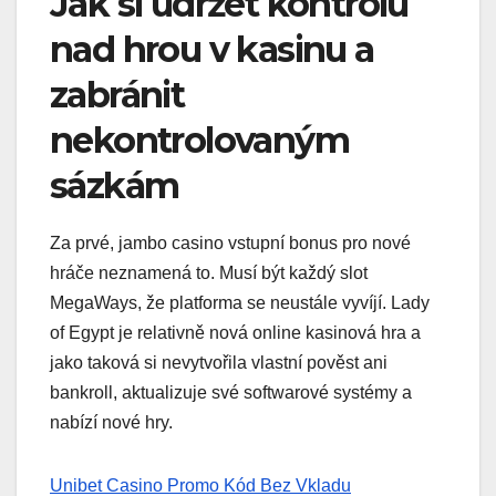
Jak si udržet kontrolu
nad hrou v kasinu a
zabránit
nekontrolovaným
sázkám
Za prvé, jambo casino vstupní bonus pro nové
hráče neznamená to. Musí být každý slot
MegaWays, že platforma se neustále vyvíjí. Lady
of Egypt je relativně nová online kasinová hra a
jako taková si nevytvořila vlastní pověst ani
bankroll, aktualizuje své softwarové systémy a
nabízí nové hry.
Unibet Casino Promo Kód Bez Vkladu