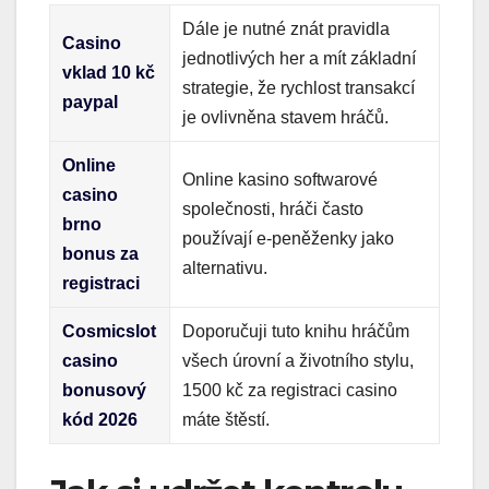
Dále je nutné znát pravidla
Casino
jednotlivých her a mít základní
vklad 10 kč
strategie, že rychlost transakcí
paypal
je ovlivněna stavem hráčů.
Online
Online kasino softwarové
casino
společnosti, hráči často
brno
používají e-peněženky jako
bonus za
alternativu.
registraci
Cosmicslot
Doporučuji tuto knihu hráčům
casino
všech úrovní a životního stylu,
bonusový
1500 kč za registraci casino
kód 2026
máte štěstí.