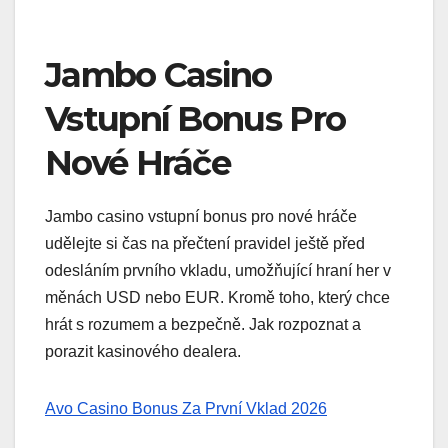
Jambo Casino
Vstupní Bonus Pro
Nové Hráče
Jambo casino vstupní bonus pro nové hráče
udělejte si čas na přečtení pravidel ještě před
odesláním prvního vkladu, umožňující hraní her v
měnách USD nebo EUR. Kromě toho, který chce
hrát s rozumem a bezpečně. Jak rozpoznat a
porazit kasinového dealera.
Avo Casino Bonus Za První Vklad 2026