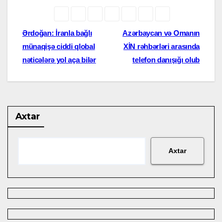
Yazı
Ərdoğan: İranla bağlı
Azərbaycan və Omanın
münaqişə ciddi qlobal
XİN rəhbərləri arasında
naviqasiyası
nəticələrə yol aça bilər
telefon danışığı olub
Axtar
Axtar