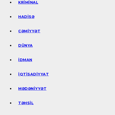
KRIMINAL
HADISƏ
CƏMIYYƏT
DÜNYA
İDMAN
İQTISADIYYAT
MƏDƏNIYYƏT
TƏHSIL