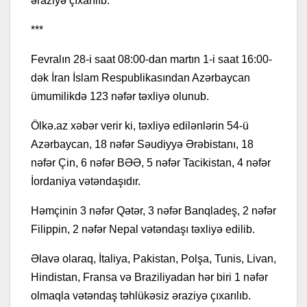
əraziyə çıxarılıb.
***
Fevralın 28-i saat 08:00-dan martın 1-i saat 16:00-
dək İran İslam Respublikasından Azərbaycan
ümumilikdə 123 nəfər təxliyə olunub.
Ölkə.az xəbər verir ki, təxliyə edilənlərin 54-ü
Azərbaycan, 18 nəfər Səudiyyə Ərəbistanı, 18
nəfər Çin, 6 nəfər BƏƏ, 5 nəfər Tacikistan, 4 nəfər
İordaniya vətəndaşıdır.
Həmçinin 3 nəfər Qətər, 3 nəfər Banqladeş, 2 nəfər
Filippin, 2 nəfər Nepal vətəndaşı təxliyə edilib.
Əlavə olaraq, İtaliya, Pakistan, Polşa, Tunis, Livan,
Hindistan, Fransa və Braziliyadan hər biri 1 nəfər
olmaqla vətəndaş təhlükəsiz əraziyə çıxarılıb.