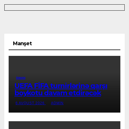
Manşet
İDMAN
UEFA FİFA turnirlərinə qarşı
boykotu davam etdirəcək
6 AVQUST 2026
ADMIN