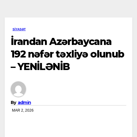
SIYASƏT
İrandan Azərbaycana
192 nəfər təxliyə olunub
– YENİLƏNİB
By
admin
MAR 2, 2026