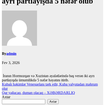
ayrı partlayışda 5 nəfər ölüb
By
admin
Fev 3, 2026
İranın Hormozqan və Xuzistan əyalətlərində baş verən iki ayrı
partlayışda ümumilikdə 5 nəfər həyatını itirib.
Yazı
Kubalı həkimlər Venesuelanı tərk edir, Kuba valyutadan məhrum
olur
naviqasiyası
Qar yağacaq, duman olacaq – XƏBƏRDARLIQ
Axtar
Axtar