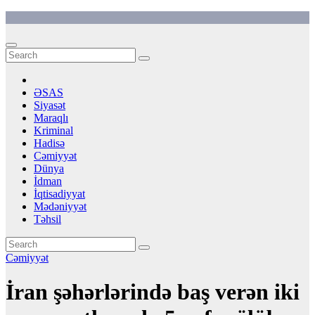
Skip
to
content
ƏSAS
Siyasət
Maraqlı
Kriminal
Hadisə
Cəmiyyət
Dünya
İdman
İqtisadiyyat
Mədəniyyət
Təhsil
Cəmiyyət
İran şəhərlərində baş verən iki