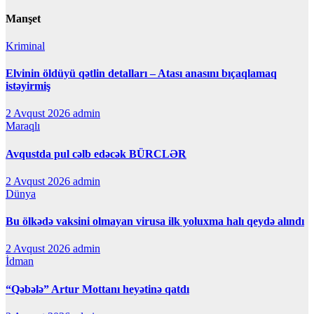
Manşet
Kriminal
Elvinin öldüyü qətlin detalları – Atası anasını bıçaqlamaq
istəyirmiş
2 Avqust 2026
admin
Maraqlı
Avqustda pul cəlb edəcək BÜRCLƏR
2 Avqust 2026
admin
Dünya
Bu ölkədə vaksini olmayan virusa ilk yoluxma halı qeydə alındı
2 Avqust 2026
admin
İdman
“Qəbələ” Artur Mottanı heyətinə qatdı