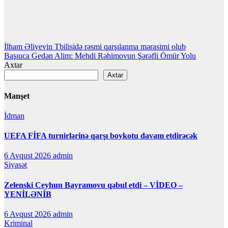
Yazı
İlham Əliyevin Tbilisidə rəsmi qarşılanma mərasimi olub
Başıuca Gedən Alim: Mehdi Rəhimovun Şərəfli Ömür Yolu
naviqasiyası
Axtar
Axtar
Manşet
İdman
UEFA FİFA turnirlərinə qarşı boykotu davam etdirəcək
6 Avqust 2026
admin
Siyasət
Zelenski Ceyhun Bayramovu qəbul etdi – VİDEO –
YENİLƏNİB
6 Avqust 2026
admin
Kriminal