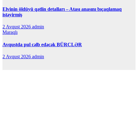
Elvinin öldüyü qətlin detalları – Atası anasını bıçaqlamaq
istəyirmiş
2 Avqust 2026
admin
Maraqlı
Avqustda pul cəlb edəcək BÜRCLƏR
2 Avqust 2026
admin