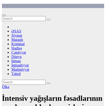
Skip
to
content
ƏSAS
Siyasət
Maraqlı
Kriminal
Hadisə
Cəmiyyət
Dünya
İdman
İqtisadiyyat
Mədəniyyət
Təhsil
Ölkə
İntensiv yağışların fəsadlarının