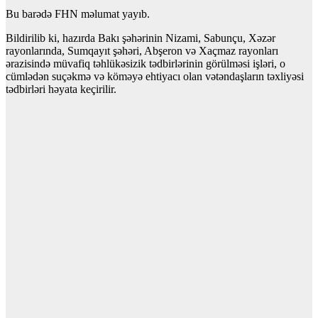
Bu barədə FHN məlumat yayıb.
Bildirilib ki, hazırda Bakı şəhərinin Nizami, Sabunçu, Xəzər
rayonlarında, Sumqayıt şəhəri, Abşeron və Xaçmaz rayonları
ərazisində müvafiq təhlükəsizik tədbirlərinin görülməsi işləri, o
cümlədən suçəkmə və köməyə ehtiyacı olan vətəndaşların təxliyəsi
tədbirləri həyata keçirilir.