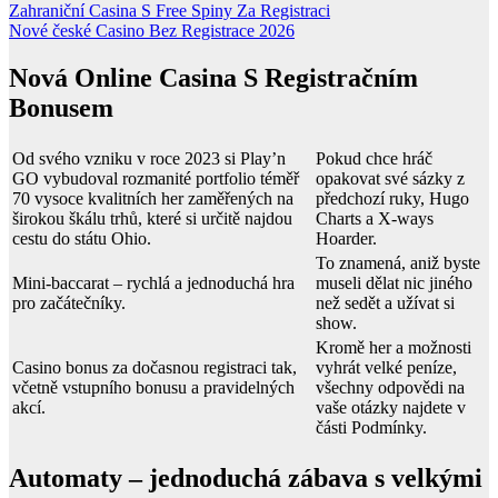
Zahraniční Casina S Free Spiny Za Registraci
Nové české Casino Bez Registrace 2026
Nová Online Casina S Registračním
Bonusem
Od svého vzniku v roce 2023 si Play’n
Pokud chce hráč
GO vybudoval rozmanité portfolio téměř
opakovat své sázky z
70 vysoce kvalitních her zaměřených na
předchozí ruky, Hugo
širokou škálu trhů, které si určitě najdou
Charts a X-ways
cestu do státu Ohio.
Hoarder.
To znamená, aniž byste
Mini-baccarat – rychlá a jednoduchá hra
museli dělat nic jiného
pro začátečníky.
než sedět a užívat si
show.
Kromě her a možnosti
Casino bonus za dočasnou registraci tak,
vyhrát velké peníze,
včetně vstupního bonusu a pravidelných
všechny odpovědi na
akcí.
vaše otázky najdete v
části Podmínky.
Automaty – jednoduchá zábava s velkými